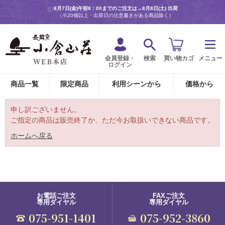
8月7日(金)午前8：00までのご注文は→
8月8日(土) 出荷
（※20個以上・出荷日の注意書きがある商品除く）
会員登録・
検索
買い物カゴ
メニュー
ログイン
商品一覧
限定商品
利用シーンから
価格から
申し訳ございません。
ご指定の商品は販売終了か、ただ今お取扱いできない商品です。
ホームへ戻る
お電話ご注文
FAXご注文
専用ダイヤル
専用ダイヤル
075-951-1401
075-952-3860