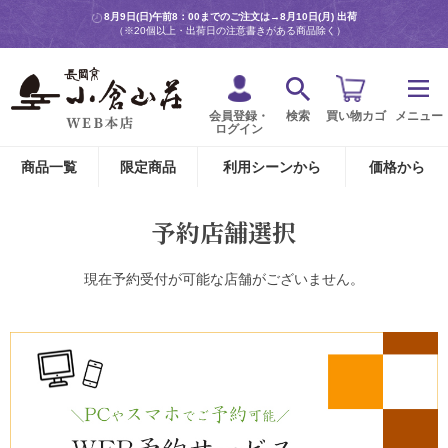
8月9日(日)午前8：00までのご注文は→
8月10日(月) 出荷
（※20個以上・出荷日の注意書きがある商品除く）
会員登録・
検索
買い物カゴ
メニュー
ログイン
商品一覧
限定商品
利用シーンから
価格から
予約店舗選択
現在予約受付が可能な店舗がございません。