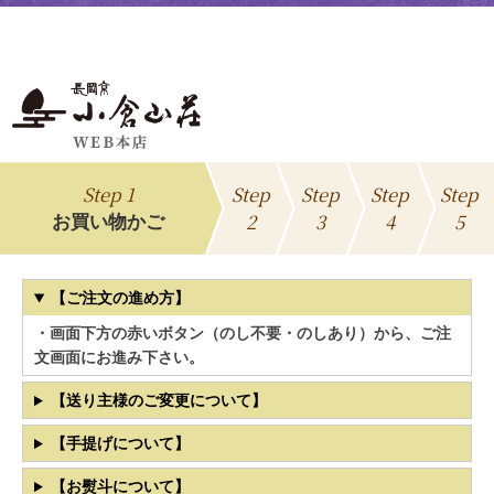
Step 1
Step
Step
Step
Step
2
3
4
5
お買い物かご
【ご注文の進め方】
・画面下方の赤いボタン（のし不要・のしあり）から、ご注
文画面にお進み下さい。
【送り主様のご変更について】
【手提げについて】
【お熨斗について】