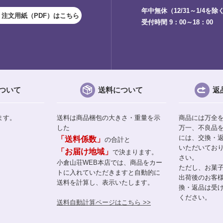
年中無休（12/31～1/4を除
注文用紙（PDF）はこちら
受付時間 9：00～18：00
ついて
送料について
返
ます。
送料は商品梱包の大きさ・重量を示
商品には万全
した
万一、不良品
には、交換・
「送料係数」
の合計と
いただいてお
「お届け地域」
で決まります。
さい。
小倉山荘WEB本店では、商品をカー
ただし、お菓
トに入れていただきますと自動的に
出荷後のお客
送料を計算し、表示いたします。
換・返品は受
ください。
送料自動計算ページはこちら >>