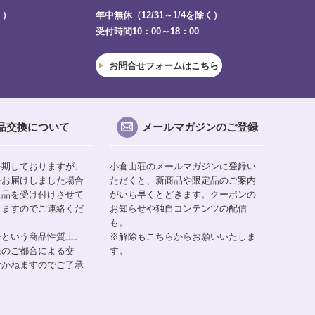
く）
年中無休（12/31～1/4を除く）
受付時間10：00～18：00
お問合せフォームはこちら
品交換について
メールマガジンのご登録
を期しておりますが、
小倉山荘のメールマガジンに登録い
をお届けしました場合
ただくと、新商品や限定品のご案内
返品を受け付けさせて
がいち早くとどきます。クーポンの
りますのでご連絡くだ
お知らせや独自コンテンツの配信
も。
子という商品性質上、
※解除もこちらからお願いいたしま
様のご都合による交
す。
けかねますのでご了承