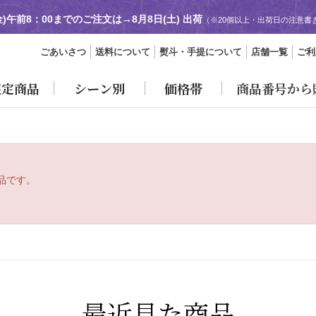
金)午前8：00までのご注文は→
8月8日(土) 出荷
（※20個以上・出荷日の注意書
ごあいさつ
送料について
熨斗・手提について
店舗一覧
ご利
限定商品
シーン別
価格帯
商品番号から
品です。
最近見た商品