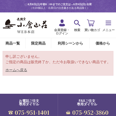
8月8日(土)午前8：00までのご注文は→
8月9日(日) 出荷
（※20個以上・出荷日の注意書きがある商品除く）
会員登録・
検索
買い物カゴ
メニュー
ログイン
商品一覧
限定商品
利用シーンから
価格から
申し訳ございません。
ご指定の商品は販売終了か、ただ今お取扱いできない商品です。
ホームへ戻る
お電話ご注文
FAXご注文
専用ダイヤル
専用ダイヤル
075-951-1401
075-952-3860