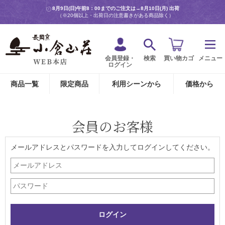
8月9日(日)午前8：00までのご注文は→
8月10日(月) 出荷
（※20個以上・出荷日の注意書きがある商品除く）
会員登録・
検索
買い物カゴ
メニュー
ログイン
商品一覧
限定商品
利用シーンから
価格から
会員のお客様
メールアドレスとパスワードを入力してログインしてください。