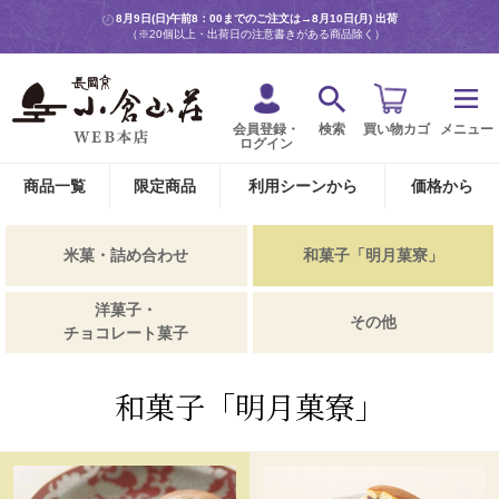
8月9日(日)午前8：00までのご注文は→
8月10日(月) 出荷
（※20個以上・出荷日の注意書きがある商品除く）
会員登録・
検索
買い物カゴ
メニュー
ログイン
商品一覧
限定商品
利用シーンから
価格から
米菓・詰め合わせ
和菓子「明月菓寮」
洋菓子・
その他
チョコレート菓子
和菓子「明月菓寮」