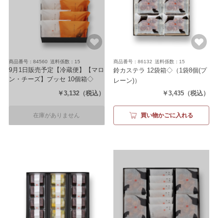
商品番号：84560
送料係数：15
商品番号：86132
送料係数：15
9月1日販売予定【冷蔵便】【マロ
鈴カステラ 12袋箱◇
（1袋8個(プ
ン・チーズ】ブッセ 10個箱◇
レーン)）
（マロン5個・チーズ5個）
￥3,132
（税込）
￥3,435
（税込）
在庫がありません
買い物かごに入れる