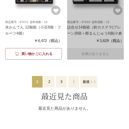
商品番号：87072
送料係数：10
商品番号：87934
送料係数：15
水かんてん 12個箱
（小豆8個・フ
詰合せ14個箱
（鈴カステラ(プレ
ルーツ4個）
ーン)8袋＋餅まんじゅう6個(小倉
餡2個・手芒餡2個・抹茶餡2個)）
￥4,472
（税込）
￥3,629
（税込）
買い物かごに入れる
在庫がありません
1
2
3
〉
最後 〉〉
最近見た商品
最近見た商品がありません。