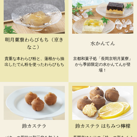
明月菓寮わらびもち（京き
水かんてん
なこ）
貴重な本わらび粉と、蓮根から抽
京都和菓子処「長岡京明月菓寮」
出したでん粉を使ったわらびもち
から季節限定の水かんてんが登
場！
鈴カステラ
鈴カステラ はちみつ檸檬