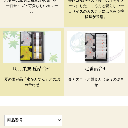
バターの風味に和三盆を加えた、
長岡京ゆかりの「鈴」の形をイメ
一口サイズの可愛らしいカステ
ージにした、ころんと愛らしい一
ラ。
口サイズのカステラにはちみつ檸
檬味が登場。
明月菓寮 夏詰合せ
定番詰合せ
夏の限定品「水かんてん」との詰
鈴カステラと餅まんじゅうの詰合
め合わせ
せ