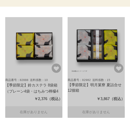
商品番号：82888
送料係数：10
商品番号：82982
送料係数：15
【季節限定】明月菓寮 夏詰合せ
【季節限定】鈴カステラ 8袋箱
12個箱
（プレーン4袋・はちみつ檸檬4
（水かんてん(小豆2個・フルーツ
袋：各1袋8個）
￥2,376
（税込）
￥3,867
（税込）
2個)・鈴カステラ(プレーン4袋・
はちみつ檸檬4袋)）
在庫がありません
在庫がありません