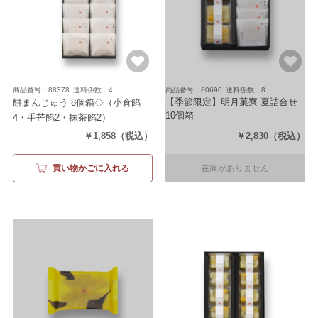
商品番号：88378
送料係数：4
商品番号：80690
送料係数：8
【季節限定】明月菓寮 夏詰合せ
餅まんじゅう 8個箱◇
（小倉餡
10個箱
4・手芒餡2・抹茶餡2）
（水かんてん(小豆2個・フルーツ
￥1,858
（税込）
￥2,830
（税込）
2個)・餅まんじゅう(小倉餡2個・
手芒餡2個・抹茶餡2個)）
買い物かごに入れる
在庫がありません