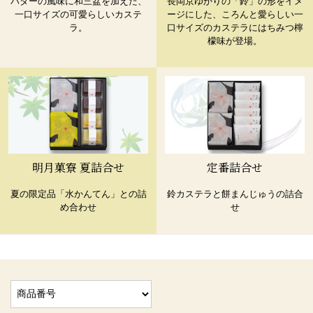
バターの風味に和三盆を加えた、
長岡京ゆかりの「鈴」の形をイメ
一口サイズの可愛らしいカステ
ージにした、ころんと愛らしい一
ラ。
口サイズのカステラにはちみつ檸
檬味が登場。
明月菓寮 夏詰合せ
定番詰合せ
夏の限定品「水かんてん」との詰
鈴カステラと餅まんじゅうの詰合
め合わせ
せ