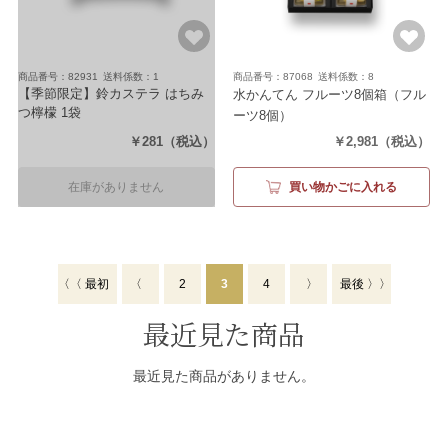
商品番号：82931
送料係数：1
商品番号：87068
送料係数：8
【季節限定】鈴カステラ はちみ
水かんてん フルーツ8個箱
（フル
つ檸檬 1袋
ーツ8個）
（1袋8個）
￥281
（税込）
￥2,981
（税込）
在庫がありません
買い物かごに入れる
〈〈 最初
〈
2
3
4
〉
最後 〉〉
最近見た商品
最近見た商品がありません。