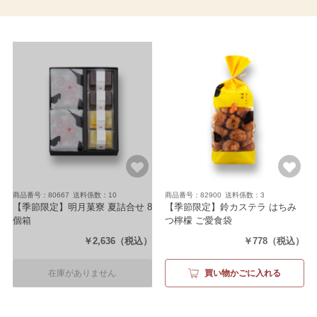
商品番号：80667
送料係数：10
商品番号：82900
送料係数：3
【季節限定】明月菓寮 夏詰合せ 8
【季節限定】鈴カステラ はちみ
個箱
つ檸檬 ご愛食袋
（水かんてん(小豆2個・フルーツ
（1袋28個入）
￥2,636
（税込）
￥778
（税込）
2個)・鈴カステラ(プレーン4袋)）
在庫がありません
買い物かごに入れる