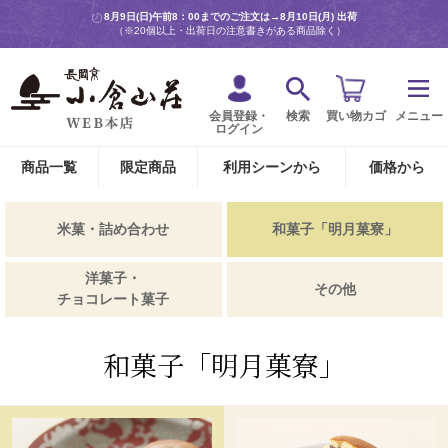
8月9日(日)午前8：00までのご注文は→
8月10日(月) 出荷
（※20個以上・出荷日の注意書きがある商品除く）
会員登録・
検索
買い物カゴ
メニュー
ログイン
商品一覧
限定商品
利用シーンから
価格から
米菓・詰め合わせ
和菓子「明月菓寮」
洋菓子・
その他
チョコレート菓子
和菓子「明月菓寮」