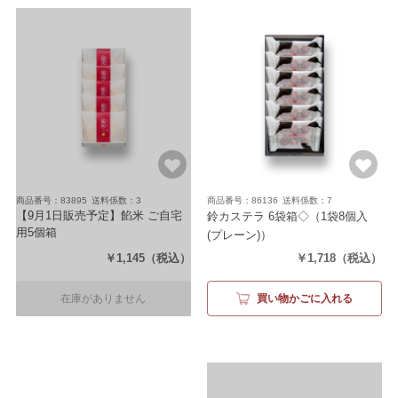
商品番号：83895
送料係数：3
商品番号：86136
送料係数：7
【9月1日販売予定】餡米 ご自宅
鈴カステラ 6袋箱◇
（1袋8個入
用5個箱
(プレーン)）
（5個）
￥1,145
（税込）
￥1,718
（税込）
在庫がありません
買い物かごに入れる