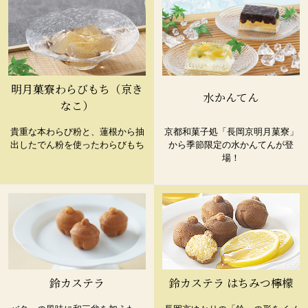
明月菓寮わらびもち（京き
水かんてん
なこ）
貴重な本わらび粉と、蓮根から抽
京都和菓子処「長岡京明月菓寮」
出したでん粉を使ったわらびもち
から季節限定の水かんてんが登
場！
鈴カステラ
鈴カステラ はちみつ檸檬