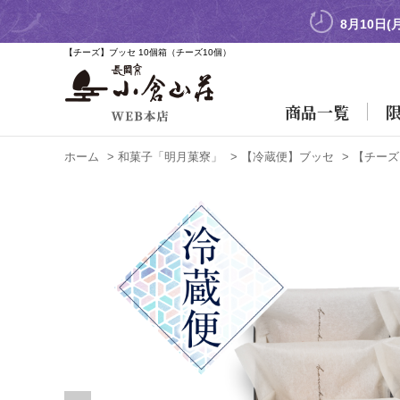
8月10日
【チーズ】ブッセ 10個箱
（チーズ10個）
商品一覧
ホーム
>
和菓子「明月菓寮」
>
【冷蔵便】ブッセ
>
【チーズ