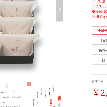
※ご注意
※25℃
※冷蔵便
同梱でき
冷蔵
【日
送料
12
○
在庫：
￥2,