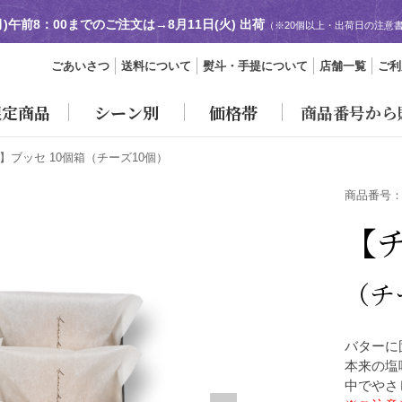
(月)午前8：00までのご注文は→
8月11日(火) 出荷
（※20個以上・出荷日の注意
ごあいさつ
送料について
熨斗・手提について
店舗一覧
ご利
限定商品
シーン別
価格帯
商品番号から
】ブッセ 10個箱
（チーズ10個）
商品番号
【チ
（チ
バターに
本来の塩
中でやさ