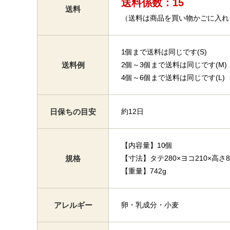
送料係数：15
送料
（送料は商品を買い物かごに入れ
1個まで送料は同じです(S)
送料例
2個～3個まで送料は同じです(M)
4個～6個まで送料は同じです(L)
日保ちの目安
約12日
【内容量】10個
規格
【寸法】タテ280×ヨコ210×高さ8
【重量】742g
アレルギー
卵・乳成分・小麦