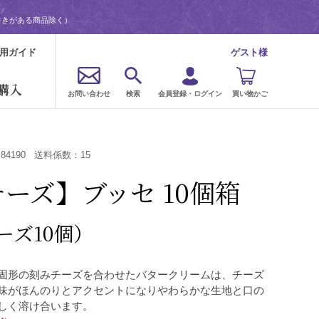
書きがある商品除く）
用ガイド
ゲスト様
購入
お問い合わせ
検索
会員登録・ログイン
買い物かご
：
84190
送料係数：
15
ーズ】ブッセ 10個箱
ーズ10個）
固形の刻みチーズを合わせたバタークリームは、チーズ
味がほんのりとアクセントになりやわらかな生地と口の
しく溶け合います。