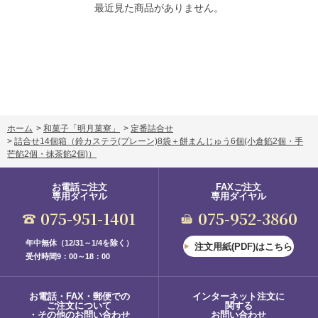
最近見た商品がありません。
ホーム
>
和菓子「明月菓寮」
>
定番詰合せ
>
詰合せ14個箱
（鈴カステラ(プレーン)8袋＋餅まんじゅう6個(小倉餡2個・手
芒餡2個・抹茶餡2個)）
お電話ご注文
FAXご注文
専用ダイヤル
専用ダイヤル
075-951-1401
075-952-3860
年中無休（12/31～1/4を除く）
注文用紙(PDF)はこちら
受付時間9：00～18：00
お電話・FAX・郵便での
インターネット注文に
ご注文について
関する
・その他のお問い合わせ
お問い合わせ