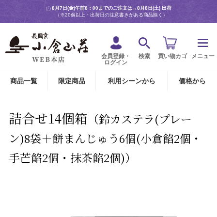
8月7日(金)午前8：00までのご注文は→
8月8日(土) 出荷
（※20個以上・出荷日の注意書きがある商品除く）
会員登録・
検索
買い物カゴ
メニュー
ログイン
商品一覧
限定商品
利用シーンから
価格から
詰合せ14個箱
（鈴カステラ(プレー
ン)8袋＋餅まんじゅう6個(小倉餡2個・
手芒餡2個・抹茶餡2個)）