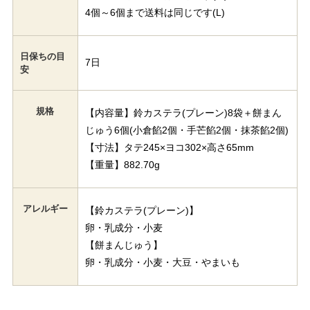
4個～6個まで送料は同じです(L)
日保ちの目
7日
安
規格
【内容量】鈴カステラ(プレーン)8袋＋餅まん
じゅう6個(小倉餡2個・手芒餡2個・抹茶餡2個)
【寸法】タテ245×ヨコ302×高さ65mm
【重量】882.70g
アレルギー
【鈴カステラ(プレーン)】
卵・乳成分・小麦
【餅まんじゅう】
卵・乳成分・小麦・大豆・やまいも