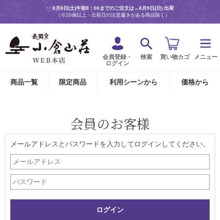
8月8日(土)午前8：00までのご注文は→
8月9日(日) 出荷
（※20個以上・出荷日の注意書きがある商品除く）
会員登録・
検索
買い物カゴ
メニュー
ログイン
商品一覧
限定商品
利用シーンから
価格から
会員のお客様
メールアドレスとパスワードを入力してログインしてください。