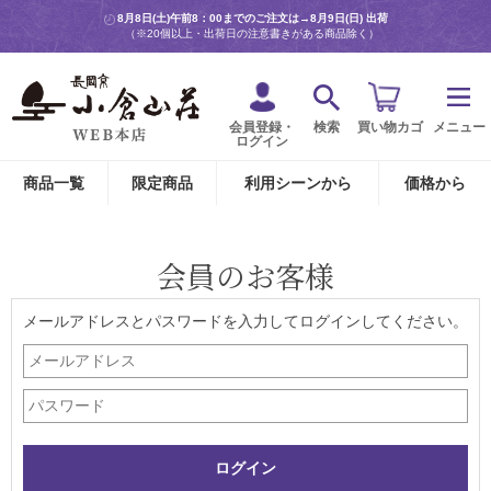
8月8日(土)午前8：00までのご注文は→
8月9日(日) 出荷
（※20個以上・出荷日の注意書きがある商品除く）
会員登録・
検索
買い物カゴ
メニュー
ログイン
商品一覧
限定商品
利用シーンから
価格から
会員のお客様
メールアドレスとパスワードを入力してログインしてください。