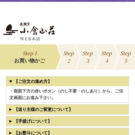
Step 1
Step
Step
Step
Step
2
3
4
5
お買い物かご
【ご注文の進め方】
・画面下方の赤いボタン（のし不要・のしあり）から、ご注
文画面にお進み下さい。
【送り主様のご変更について】
【手提げについて】
【お熨斗について】