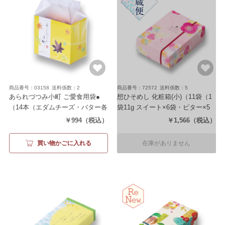
商品番号：03158
送料係数：2
商品番号：72572
送料係数：5
あられづつみ小町 ご愛食用袋●
想ひそめし 化粧箱(小)
（11袋（1
（14本（エダムチーズ・バター各
袋11g スイート×6袋・ビター×5
7本））
袋））
￥994
（税込）
￥1,566
（税込）
買い物かごに入れる
在庫がありません