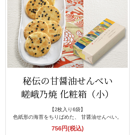
秘伝の甘醤油せんべい
嵯峨乃焼 化粧箱（小）
【2枚入り6袋】
色紙形の海苔をちりばめた、
甘醤油せんべい。
756円
(税込)