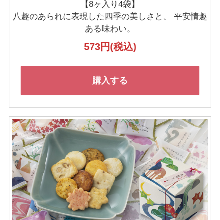
【8ヶ入り4袋】
八趣のあられに表現した四季の美しさと、
平安情趣
ある味わい。
573円
(税込)
購入する