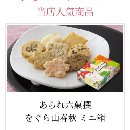
当店人気商品
あられ六菓撰
をぐら山春秋 ミニ箱