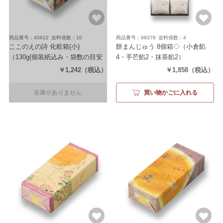
商品番号：40622
送料係数：10
商品番号：88378
送料係数：4
ここのえの詩 化粧箱(小)
餅まんじゅう 8個箱◇
（小倉餡
（130g(個装紙込み・袋数の目安
4・手芒餡2・抹茶餡2）
約36袋)）
￥1,242
（税込）
￥1,858
（税込）
在庫がありません
買い物かごに入れる