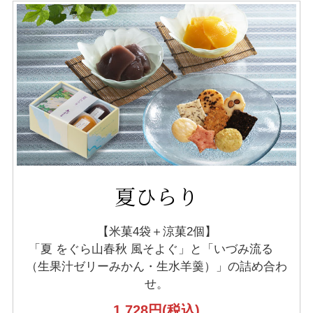
夏ひらり
【米菓4袋＋涼菓2個】
「夏 をぐら山春秋 風そよぐ」と
「いづみ流るゝ
（生果汁ゼリーみかん・生水羊羹）」の
詰め合わ
せ。
1,728円
(税込)