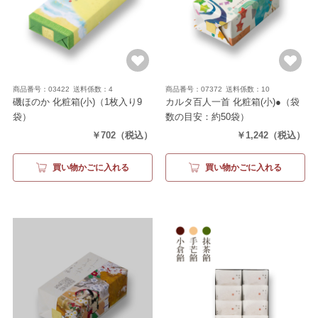
商品番号：03422
送料係数：4
商品番号：07372
送料係数：10
磯ほのか 化粧箱(小)
（1枚入り9
カルタ百人一首 化粧箱(小)●
（袋
袋）
数の目安：約50袋）
￥702
（税込）
￥1,242
（税込）
買い物かごに入れる
買い物かごに入れる