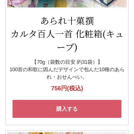
あられ十菓撰
カルタ百人一首 化粧箱(キュ
ーブ)
【70g（袋数の目安 約31袋）】
100首の和歌に因んだデザインで
包んだ10種のあら
れ・おせんべい。
756円
(税込)
購入する