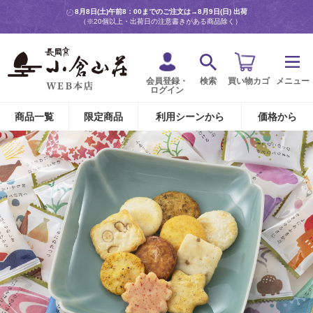
8月8日(土)午前8：00までのご注文は→
8月9日(日) 出荷
（※20個以上・出荷日の注意書きがある商品除く）
会員登録・
検索
買い物カゴ
メニュー
ログイン
商品一覧
限定商品
利用シーンから
価格から