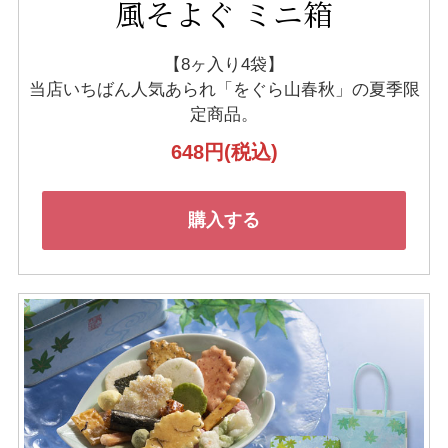
風そよぐ ミニ箱
【8ヶ入り4袋】
当店いちばん人気あられ「をぐら山春秋」の
夏季限
定商品。
648円
(税込)
購入する