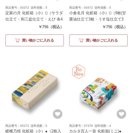
商品番号：00372
送料係数：5
商品番号：00472
送料係数：5
定家の月 化粧箱（小）□
（サラダ
小倉名月 化粧箱（小）□
（9枚(甘
仕立て・和三盆仕立て・えび 各4
醤油仕立て3枚・うす塩仕立て3
枚）
枚・カレー仕立て3枚)）
￥756
（税込）
￥756
（税込）
買い物かごに入れる
買い物かごに入れる
商品番号：05272
送料係数：5
商品番号：07378
送料係数：4
嵯峨乃焼 化粧箱（小）●
（2枚入
カルタ百人一首 化粧箱(ミニ)●