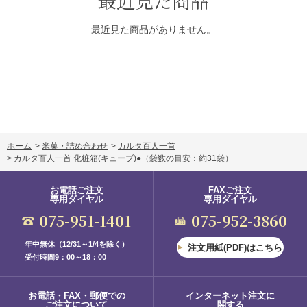
最近見た商品
最近見た商品がありません。
ホーム
>
米菓・詰め合わせ
>
カルタ百人一首
>
カルタ百人一首 化粧箱(キューブ)●
（袋数の目安：約31袋）
お電話ご注文
FAXご注文
専用ダイヤル
専用ダイヤル
075-951-1401
075-952-3860
年中無休（12/31～1/4を除く）
注文用紙(PDF)はこちら
受付時間9：00～18：00
お電話・FAX・郵便での
インターネット注文に
ご注文について
関する