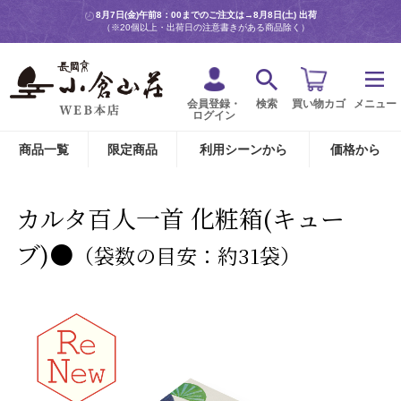
8月7日(金)午前8：00までのご注文は→
8月8日(土) 出荷
（※20個以上・出荷日の注意書きがある商品除く）
会員登録・
検索
買い物カゴ
メニュー
ログイン
商品一覧
限定商品
利用シーンから
価格から
カルタ百人一首 化粧箱(キュー
ブ)●
（袋数の目安：約31袋）