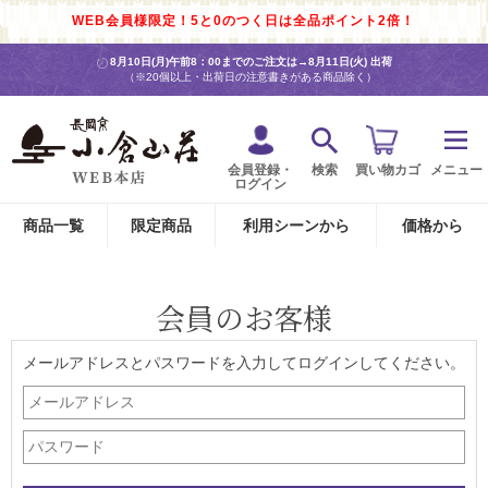
WEB会員様限定！5と0のつく日は全品ポイント2倍！
8月10日(月)午前8：00までのご注文は→
8月11日(火) 出荷
（※20個以上・出荷日の注意書きがある商品除く）
会員登録・
検索
買い物カゴ
メニュー
ログイン
商品一覧
限定商品
利用シーンから
価格から
会員のお客様
メールアドレスとパスワードを入力してログインしてください。