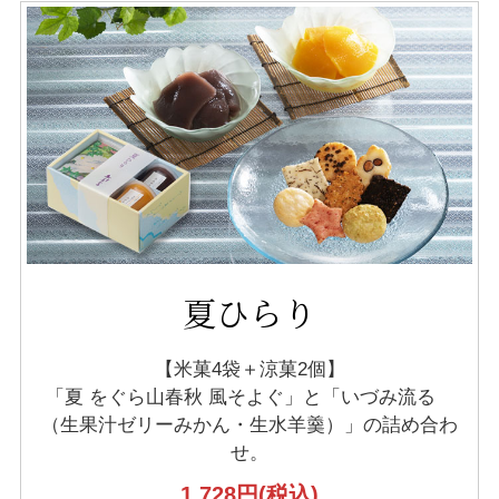
夏ひらり
【米菓4袋＋涼菓2個】
「夏 をぐら山春秋 風そよぐ」と
「いづみ流るゝ
（生果汁ゼリーみかん・生水羊羹）」の
詰め合わ
せ。
1,728円
(税込)