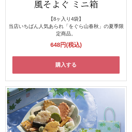
風そよぐ ミニ箱
【8ヶ入り4袋】
当店いちばん人気あられ「をぐら山春秋」の
夏季限
定商品。
648円
(税込)
購入する