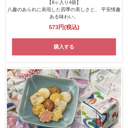
【8ヶ入り4袋】
八趣のあられに表現した四季の美しさと、
平安情趣
ある味わい。
573円
(税込)
購入する