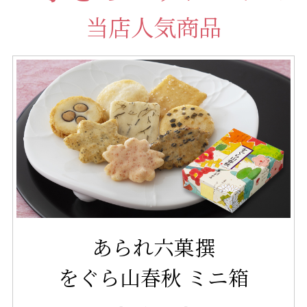
当店人気商品
あられ六菓撰
をぐら山春秋 ミニ箱