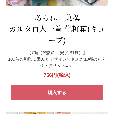
あられ十菓撰
カルタ百人一首 化粧箱(キュ
ーブ)
【70g（袋数の目安 約31袋）】
100首の和歌に因んだデザインで
包んだ10種のあら
れ・おせんべい。
756円
(税込)
購入する