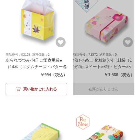
商品番号：03158
送料係数：2
商品番号：72572
送料係数：5
あられづつみ小町 ご愛食用袋●
想ひそめし 化粧箱(小)
（11袋（1
（14本（エダムチーズ・バター各
袋11g スイート×6袋・ビター×5
7本））
袋））
￥994
（税込）
￥1,566
（税込）
買い物かごに入れる
在庫がありません