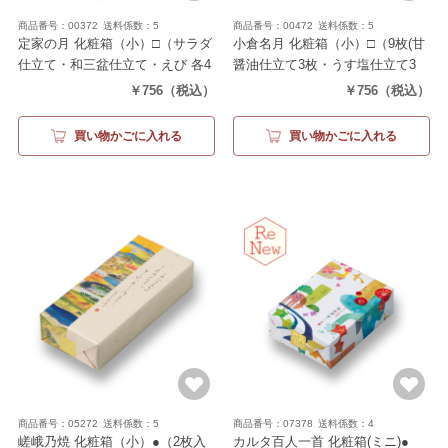
商品番号：00372
送料係数：5
商品番号：00472
送料係数：5
定家の月 化粧箱（小）□
（サラダ
小倉名月 化粧箱（小）□
（9枚(甘
仕立て・和三盆仕立て・えび 各4
醤油仕立て3枚・うす塩仕立て3
枚）
枚・カレー仕立て3枚)）
￥756
（税込）
￥756
（税込）
買い物かごに入れる
買い物かごに入れる
商品番号：05272
送料係数：5
商品番号：07378
送料係数：4
嵯峨乃焼 化粧箱（小）●
（2枚入
カルタ百人一首 化粧箱(ミニ)●