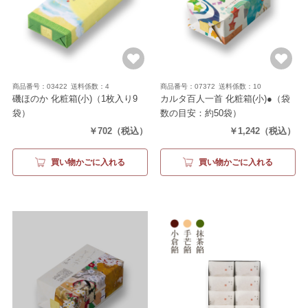
商品番号：03422
送料係数：4
商品番号：07372
送料係数：10
磯ほのか 化粧箱(小)
（1枚入り9
カルタ百人一首 化粧箱(小)●
（袋
袋）
数の目安：約50袋）
￥702
（税込）
￥1,242
（税込）
買い物かごに入れる
買い物かごに入れる