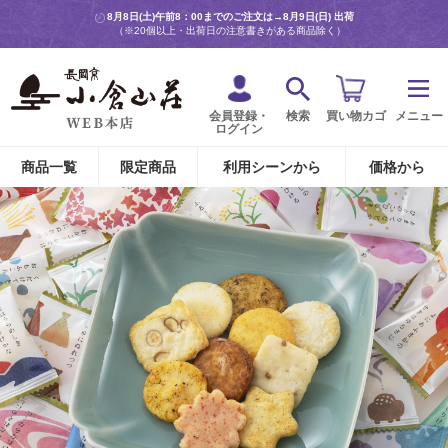
8月8日(土)午前8：00までのご注文は→
8月9日(日) 出荷
（※20個以上・出荷日の注意書きがある商品除く）
会員登録・
検索
買い物カゴ
メニュー
ログイン
商品一覧
限定商品
利用シーンから
価格から