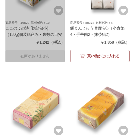
商品番号：40622
送料係数：10
商品番号：88378
送料係数：4
ここのえの詩 化粧箱(小)
餅まんじゅう 8個箱◇
（小倉餡
（130g(個装紙込み・袋数の目安
4・手芒餡2・抹茶餡2）
約36袋)）
￥1,242
（税込）
￥1,858
（税込）
在庫がありません
買い物かごに入れる