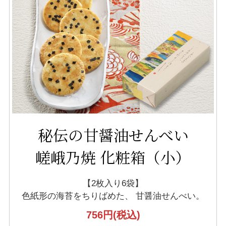
秘伝の甘醤油せんべい
嵯峨乃焼 化粧箱（小）
【2枚入り6袋】
色紙形の海苔をちりばめた、
甘醤油せんべい。
756円
(税込)