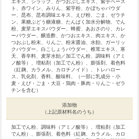
エキス、シラップ、かつおぶしエキス、紫芋ペース
ト、赤ワイン、みりん、紫芋粉、かぼちゃパウダ
ー、昆布、昆布調味エキス、えび粉、ごま、ゼラチ
ン、果糖ぶどう糖液糖、たんぱく加水分解物、でん
粉、麦芽エキスパウダー、蜂蜜、あおさのり、カレ
ーパウダー、醸造酢、かつおエキス、肉エキス、か
つおぶし粉末、りんご、粉末醤油、水飴、ガーリッ
クパウダー、白こしょうパウダー、椎茸エキス、寒
天、香辛料、麦芽水飴／加工でん粉、調味料（アミ
ノ酸等）、増粘剤（加工でん粉）、膨張剤、着色料
（紅麹、カラメル、カロチノイド）、トレハロー
ス、乳化剤、香料、酸味料、（一部に乳成分・小
麦・えび・ごま・大豆・鶏肉・豚肉・りんご・ゼラ
チンを含む）
添加物
（上記原材料名のうち）
加工でん粉、調味料（アミノ酸等）、増粘剤（加工
でん粉）、膨張剤、着色料（紅麹、カラメル、カロ