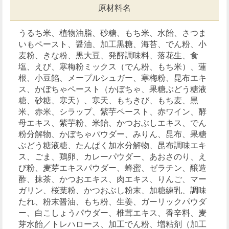
原材料名
うるち米、植物油脂、砂糖、もち米、水飴、さつま
いもペースト、醤油、加工黒糖、海苔、でん粉、小
麦粉、きな粉、黒大豆、発酵調味料、落花生、食
塩、えび、寒梅粉ミックス（でん粉、もち米）、蓮
根、小豆餡、メープルシュガー、寒梅粉、昆布エキ
ス、かぼちゃペースト（かぼちゃ、果糖ぶどう糖液
糖、砂糖、寒天）、寒天、もちきび、もち麦、黒
米、赤米、シラップ、紫芋ペースト、赤ワイン、酵
母エキス、紫芋粉、米飴、かつおぶしエキス、でん
粉分解物、かぼちゃパウダー、みりん、昆布、果糖
ぶどう糖液糖、たんぱく加水分解物、昆布調味エキ
ス、ごま、鶏卵、カレーパウダー、あおさのり、え
び粉、麦芽エキスパウダー、蜂蜜、ゼラチン、醸造
酢、抹茶、かつおエキス、肉エキス、りんご、マー
ガリン、桜葉粉、かつおぶし粉末、加糖練乳、調味
たれ、粉末醤油、もち粉、生姜、ガーリックパウダ
ー、白こしょうパウダー、椎茸エキス、香辛料、麦
芽水飴／トレハロース、加工でん粉、増粘剤（加工