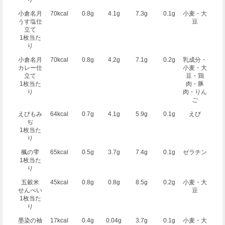
小倉名月
70kcal
0.8g
4.1g
7.3g
0.1g
小麦・大
うす塩仕
豆
立て
1枚当た
り
小倉名月
70kcal
0.8g
4.2g
7.1g
0.2g
乳成分・
カレー仕
小麦・大
立て
豆・鶏
1枚当た
肉・豚
り
肉・りん
ご
えびもみ
64kcal
0.7g
4.1g
5.9g
0.1g
えび
ぢ
1枚当た
り
楓の雫
65kcal
0.5g
3.7g
7.4g
0.1g
ゼラチン
1枚当た
り
五穀米
45kcal
0.8g
0.8g
8.5g
0.2g
小麦・大
せんべい
豆
1枚当た
り
墨染の袖
17kcal
0.4g
0.04g
3.7g
0.1g
小麦・大