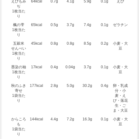
えびもみ
64kcal
0.7g
4.1g
5.9g
0.1g
えび
ぢ
1枚当た
り
楓の雫
65kcal
0.5g
3.7g
7.4g
0.1g
ゼラチン
1枚当た
り
五穀米
45kcal
0.8g
0.8g
8.5g
0.2g
小麦・大
せんべい
豆
1枚当た
り
墨染の袖
17kcal
0.4g
0.04g
3.7g
0.1g
小麦・大
1枚当た
豆
り
秋のふき
177kcal
2.8g
5.0g
30.2g
0.4g
卵・乳成
寄せ
分・小
1袋当た
麦・え
り
び・落花
生・ご
ま・大豆
からころ
144kcal
4.4g
7.2g
16.3g
0.1g
小麦・大
も
豆
1袋当た
り