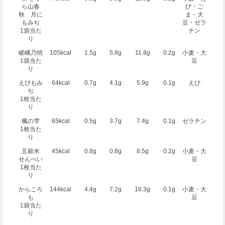
ら山春
び・ご
秋 月に
ま・大
もみぢ
豆・ゼラ
1袋当た
チン
り
嵯峨乃焼
105kcal
1.5g
5.8g
11.8g
0.2g
小麦・大
1袋当た
豆
り
えびもみ
64kcal
0.7g
4.1g
5.9g
0.1g
えび
ぢ
1枚当た
り
楓の雫
65kcal
0.5g
3.7g
7.4g
0.1g
ゼラチン
1枚当た
り
五穀米
45kcal
0.8g
0.8g
8.5g
0.2g
小麦・大
せんべい
豆
1枚当た
り
からころ
144kcal
4.4g
7.2g
16.3g
0.1g
小麦・大
も
豆
1袋当た
り