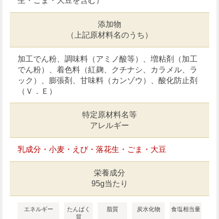
生・ごま・大豆を含む）
添加物
（上記原材料名のうち）
加工でん粉、調味料（アミノ酸等）、増粘剤（加工
でん粉）、着色料（紅麹、クチナシ、カラメル、ラ
ック）、膨張剤、甘味料（カンゾウ）、酸化防止剤
（Ｖ．Ｅ）
特定原材料名等
アレルギー
乳成分・小麦・えび・落花生・ごま・大豆
栄養成分
95g当たり
エネルギー
たんぱく
脂質
炭水化物
食塩相当量
質