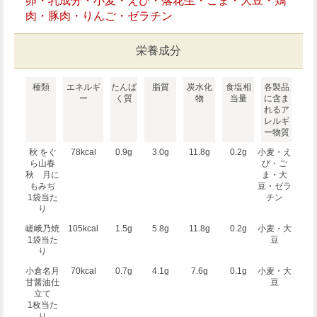
卵・乳成分・小麦・えび・落花生・ごま・大豆・鶏
肉・豚肉・りんご・ゼラチン
栄養成分
種類
エネルギ
たんぱ
脂質
炭水化
食塩相
各製品
ー
く質
物
当量
に含ま
れるア
レルギ
ー物質
秋 をぐ
78kcal
0.9g
3.0g
11.8g
0.2g
小麦・え
ら山春
び・ご
秋 月に
ま・大
もみぢ
豆・ゼラ
1袋当た
チン
り
嵯峨乃焼
105kcal
1.5g
5.8g
11.8g
0.2g
小麦・大
1袋当た
豆
り
小倉名月
70kcal
0.7g
4.1g
7.6g
0.1g
小麦・大
甘醤油仕
豆
立て
1枚当た
り