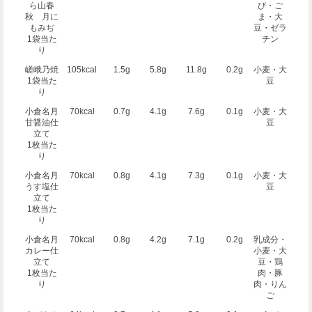
ら山春
び・ご
秋 月に
ま・大
もみぢ
豆・ゼラ
1袋当た
チン
り
嵯峨乃焼
105kcal
1.5g
5.8g
11.8g
0.2g
小麦・大
1袋当た
豆
り
小倉名月
70kcal
0.7g
4.1g
7.6g
0.1g
小麦・大
甘醤油仕
豆
立て
1枚当た
り
小倉名月
70kcal
0.8g
4.1g
7.3g
0.1g
小麦・大
うす塩仕
豆
立て
1枚当た
り
小倉名月
70kcal
0.8g
4.2g
7.1g
0.2g
乳成分・
カレー仕
小麦・大
立て
豆・鶏
1枚当た
肉・豚
り
肉・りん
ご