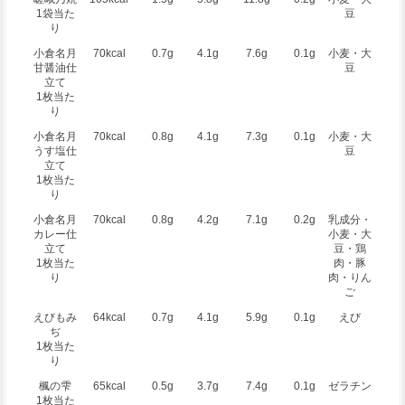
1袋当た
豆
り
小倉名月
70kcal
0.7g
4.1g
7.6g
0.1g
小麦・大
甘醤油仕
豆
立て
1枚当た
り
小倉名月
70kcal
0.8g
4.1g
7.3g
0.1g
小麦・大
うす塩仕
豆
立て
1枚当た
り
小倉名月
70kcal
0.8g
4.2g
7.1g
0.2g
乳成分・
カレー仕
小麦・大
立て
豆・鶏
1枚当た
肉・豚
り
肉・りん
ご
えびもみ
64kcal
0.7g
4.1g
5.9g
0.1g
えび
ぢ
1枚当た
り
楓の雫
65kcal
0.5g
3.7g
7.4g
0.1g
ゼラチン
1枚当た