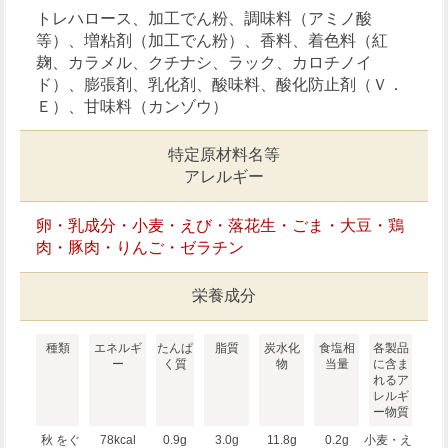
トレハロース、加工でん粉、調味料（アミノ酸
等）、増粘剤（加工でん粉）、香料、着色料（紅
麹、カラメル、クチナシ、ラック、カロチノイ
ド）、膨張剤、乳化剤、酸味料、酸化防止剤（Ｖ．
Ｅ）、甘味料（カンゾウ）
特定原材料名等
アレルギー
卵・乳成分・小麦・えび・落花生・ごま・大豆・鶏
肉・豚肉・りんご・ゼラチン
栄養成分
種類
エネルギ
たんぱ
脂質
炭水化
食塩相
各製品
ー
く質
物
当量
に含ま
れるア
レルギ
ー物質
秋 をぐ
78kcal
0.9g
3.0g
11.8g
0.2g
小麦・え