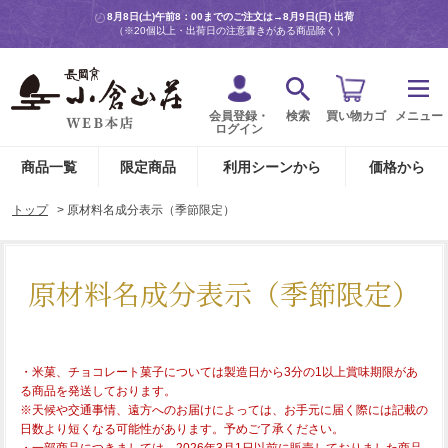
8月8日(土)午前8：00までのご注文は→
8月9日(日) 出荷
（※20個以上・出荷日の注意書きがある商品除く）
会員登録・
検索
買い物カゴ
メニュー
ログイン
商品一覧
限定商品
利用シーンから
価格から
トップ
> 原材料名成分表示（季節限定）
原材料名成分表示（季節限定）
・米菓、チョコレート菓子については製造日から3分の1以上賞味期限があ
る商品を発送しております。
※天候や交通事情、遠方へのお届けによっては、お手元に届く際には記載の
日数より短くなる可能性があります。予めご了承ください。
・一部商品につきましては、2026年3月1日以前に販売しておりました商品