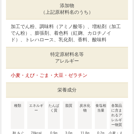
添加物
（上記原材料名のうち）
加工でん粉、調味料（アミノ酸等）、増粘剤（加工
でん粉）、膨張剤、着色料（紅麹、カロチノイ
ド）、トレハロース、乳化剤、香料、酸味料
特定原材料名等
アレルギー
小麦・えび・ごま・大豆・ゼラチン
栄養成分
種類
エネルギ
たんぱ
脂質
炭水化
食塩相
各製品
ー
く質
物
当量
に含ま
れるア
レルギ
ー物質
秋 をぐ
78kcal
0.9g
3.0g
11.8g
0.2g
小麦・え