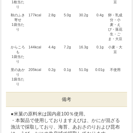
1枚当た
豆
り
秋のふき
177kcal
2.8g
5.0g
30.2g
0.4g
卵・乳成
寄せ
分・小
1袋当た
麦・え
り
び・落花
生・ご
ま・大豆
からころ
144kcal
4.4g
7.2g
16.3g
0.1g
小麦・大
も
豆
1袋当た
り
里のあか
205kcal
0.2g
0.1g
51.0g
0.01g
不使用
り
1袋当た
り
備考
●米菓の原料米は国内産100％使用。
・本製品で使用しておりますえびは、かにが混ざる
漁法で採取しており、海苔、あおさのりおよび昆布