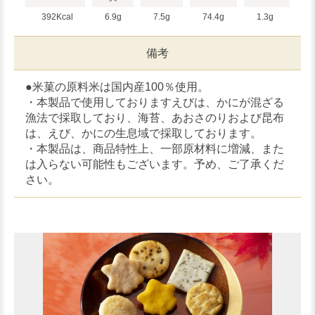
392Kcal
6.9g
7.5g
74.4g
1.3g
備考
●米菓の原料米は国内産100％使用。
・本製品で使用しておりますえびは、かにが混ざる
漁法で採取しており、海苔、あおさのりおよび昆布
は、えび、かにの生息域で採取しております。
・本製品は、商品特性上、一部原材料に増減、また
は入らない可能性もございます。予め、ご了承くだ
さい。