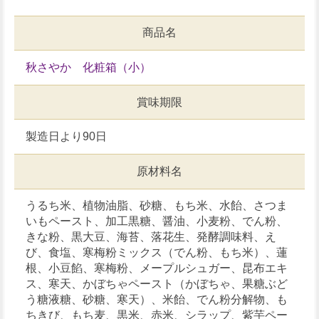
商品名
秋さやか 化粧箱（小）
賞味期限
製造日より90日
原材料名
うるち米、植物油脂、砂糖、もち米、水飴、さつま
いもペースト、加工黒糖、醤油、小麦粉、でん粉、
きな粉、黒大豆、海苔、落花生、発酵調味料、え
び、食塩、寒梅粉ミックス（でん粉、もち米）、蓮
根、小豆餡、寒梅粉、メープルシュガー、昆布エキ
ス、寒天、かぼちゃペースト（かぼちゃ、果糖ぶど
う糖液糖、砂糖、寒天）、米飴、でん粉分解物、も
ちきび、もち麦、黒米、赤米、シラップ、紫芋ペー