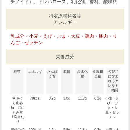
チノイド）、トレハロース、乳化剤、香料、酸味料
特定原材料名等
アレルギー
乳成分・小麦・えび・ごま・大豆・鶏肉・豚肉・り
んご・ゼラチン
栄養成分
種類
エネルギ
たんぱ
脂質
炭水化
食塩相
各製品
ー
く質
物
当量
に含ま
れるア
レルギ
ー物質
秋 をぐ
78kcal
0.9g
3.0g
11.8g
0.2g
小麦・え
ら山春
び・ご
秋 月に
ま・大
もみぢ
豆・ゼラ
1袋当た
チン
り
嵯峨乃焼
105kcal
1.5g
5.8g
11.8g
0.2g
小麦・大