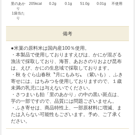
里のあか
205kcal
0.2g
0.1g
51.0g
0.01g
不使用
り
1袋当た
り
備考
●米菓の原料米は国内産100％使用。
・本製品で使用しておりますえびは、かにが混ざる
漁法で採取しており、海苔、あおさのりおよび昆布
は、えび、かにの生息域で採取しております。
・秋 をぐら山春秋〝月にもみぢ〟（紫いも）、ふき
寄せには、はちみつを使用しておりますので、１歳
未満の乳児には与えないでください。
・さつまいも飴「里のあかり」の中の黒い斑点は、
芋の一部ですので、品質には問題ございません。
・ふき寄せは、商品特性上、一部原材料に増減、ま
たは入らない可能性もございます。予め、ご了承く
ださい。