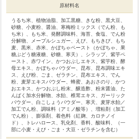
原材料名
うるち米、植物油脂、加工黒糖、きな粉、黒大豆、
砂糖、小麦粉、醤油、寒梅粉ミックス（でん粉、も
ち米）、もち米、発酵調味料、海苔、食塩、でん粉
分解物、メープルシュガー、えび、もちきび、もち
麦、黒米、赤米、かぼちゃペースト（かぼちゃ、果
糖ぶどう糖液糖、砂糖、寒天）、シラップ、紫芋ペ
ースト、赤ワイン、かつおぶしエキス、紫芋粉、酵
母エキス、かぼちゃパウダー、昆布、昆布調味エキ
ス、えび粉、ごま、ゼラチン、昆布エキス、でん
粉、麦芽エキスパウダー、蜂蜜、あおさのり、かつ
おエキス、かつおぶし粉末、醸造酢、粉末醤油、た
んぱく加水分解物、水飴、椎茸エキス、ガーリック
パウダー、白こしょうパウダー、寒天、麦芽水飴／
加工でん粉、調味料（アミノ酸等）、増粘剤（加工
でん粉）、膨張剤、着色料（紅麹、カロチノイ
ド）、トレハロース、乳化剤、香料、酸味料、（一
部に小麦・えび・ごま・大豆・ゼラチンを含む）