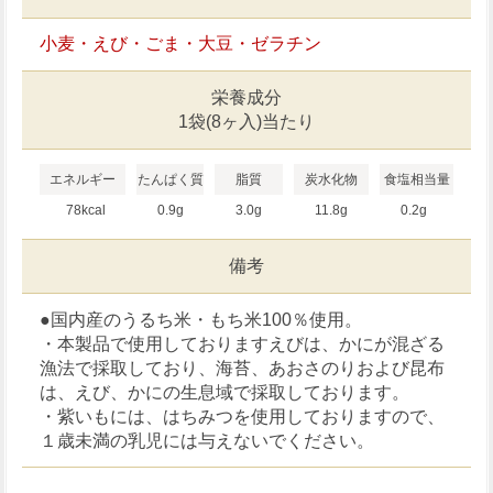
小麦・えび・ごま・大豆・ゼラチン
栄養成分
1袋(8ヶ入)当たり
エネルギー
たんぱく質
脂質
炭水化物
食塩相当量
78kcal
0.9g
3.0g
11.8g
0.2g
備考
●国内産のうるち米・もち米100％使用。
・本製品で使用しておりますえびは、かにが混ざる
漁法で採取しており、海苔、あおさのりおよび昆布
は、えび、かにの生息域で採取しております。
・紫いもには、はちみつを使用しておりますので、
１歳未満の乳児には与えないでください。