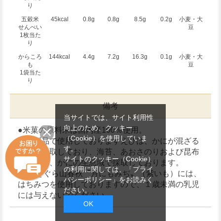
り
五穀米
45kcal
0.8g
0.8g
8.5g
0.2g
小麦・大
せんべい
豆
1枚当た
り
からころ
144kcal
4.4g
7.2g
16.3g
0.1g
小麦・大
も
豆
1袋当た
り
備考
当サイトでは、サイト利用性
向上のため、クッキー
●米菓の原料米は国内産100％使用。
（Cookie）を使用していま
・本製品で使用しておりますえびは、かにが混ざる
す。
漁法で採取しており、海苔、あおさのりおよび昆布
サイトのクッキー（Cookie）
は、えび、かにの生息域で採取しております。
の利用に関しては、
「プライ
・秋 をぐら山春秋〝月にもみぢ〟（紫いも）には、
バシーポリシー」
をお読みく
はちみつを使用しておりますので、１歳未満の乳児
ださい。
には与えないでください。
OK