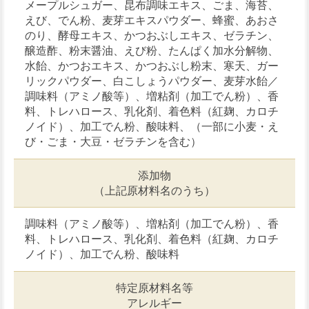
メープルシュガー、昆布調味エキス、ごま、海苔、
えび、でん粉、麦芽エキスパウダー、蜂蜜、あおさ
のり、酵母エキス、かつおぶしエキス、ゼラチン、
醸造酢、粉末醤油、えび粉、たんぱく加水分解物、
水飴、かつおエキス、かつおぶし粉末、寒天、ガー
リックパウダー、白こしょうパウダー、麦芽水飴／
調味料（アミノ酸等）、増粘剤（加工でん粉）、香
料、トレハロース、乳化剤、着色料（紅麹、カロチ
ノイド）、加工でん粉、酸味料、（一部に小麦・え
び・ごま・大豆・ゼラチンを含む）
添加物
（上記原材料名のうち）
調味料（アミノ酸等）、増粘剤（加工でん粉）、香
料、トレハロース、乳化剤、着色料（紅麹、カロチ
ノイド）、加工でん粉、酸味料
特定原材料名等
アレルギー