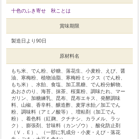
十色のふき寄せ 秋ことは
賞味期限
製造日より90日
原材料名
もち米、でん粉、砂糖、落花生、小麦粉、えび、醤
油、寒梅粉、植物油脂、寒梅粉ミックス（でん粉、
もち米）、水飴、食塩、加工黒糖、でん粉分解物、
あおさのり、海苔、抹茶、桜葉粉、調味たれ、マー
ガリン、加糖練乳、昆布、昆布エキス、発酵調味
料、山椒、香辛料、醸造酢、麦芽水飴／加工でん
粉、調味料（アミノ酸等）、増粘剤（加工でん
粉）、着色料（紅麹、クチナシ、カラメル、ラッ
ク）、膨張剤、甘味料（カンゾウ）、酸化防止剤
（Ｖ．Ｅ）、（一部に乳成分・小麦・えび・落花