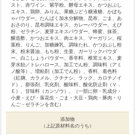
スト、赤ワイン、紫芋粉、酵母エキス、かつおぶし
エキス、鶏卵、みりん、果糖ぶどう糖液糖、かぼち
ゃパウダー、たんぱく加水分解物、昆布、ごま、あ
おさのり、昆布調味エキス、カレーパウダー、えび
粉、ゼラチン、麦芽エキスパウダー、蜂蜜、抹茶、
醸造酢、かつおエキス、肉エキス、マーガリン、桜
葉粉、りんご、加糖練乳、調味たれ、かつおぶし粉
末、粉末醤油、もち粉、生姜、ガーリックパウダ
ー、白こしょうパウダー、香辛料、椎茸エキス、麦
芽水飴／トレハロース、加工でん粉、調味料（アミ
ノ酸等）、増粘剤（加工でん粉）、香料、着色料
（紅麹、カラメル、クチナシ、ラック、カロチノイ
ド）、膨張剤、乳化剤、酸味料、酸化防止剤（Ｖ．
Ｅ）、甘味料（カンゾウ）、（一部に卵・乳成分・
小麦・えび・落花生・ごま・大豆・鶏肉・豚肉・り
んご・ゼラチンを含む）
添加物
（上記原材料名のうち）