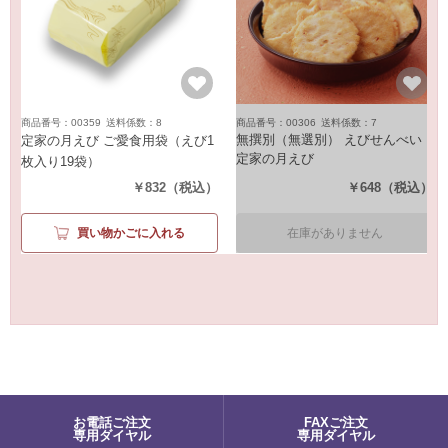
商品番号：00359
送料係数：8
商品番号：00306
送料係数：7
無撰別（無選別） えびせんべい
定家の月えび ご愛食用袋
（えび1
定家の月えび
枚入り19袋）
（250g）
￥832
（税込）
￥648
（税込）
買い物かごに入れる
在庫がありません
お電話ご注文
FAXご注文
専用ダイヤル
専用ダイヤル