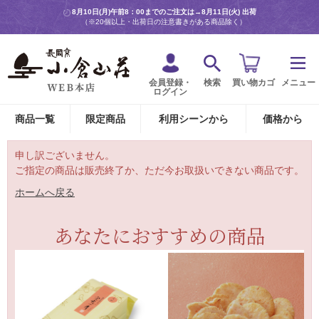
8月10日(月)午前8：00までのご注文は→
8月11日(火) 出荷
（※20個以上・出荷日の注意書きがある商品除く）
会員登録・
検索
買い物カゴ
メニュー
ログイン
商品一覧
限定商品
利用シーンから
価格から
申し訳ございません。
ご指定の商品は販売終了か、ただ今お取扱いできない商品です。
ホームへ戻る
あなたにおすすめの商品