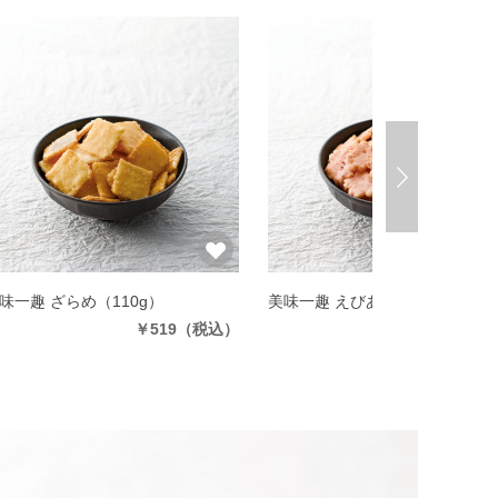
味一趣 ざらめ
（110g）
美味一趣 えびあられ
（100g）
￥519
（税込）
￥519
（税