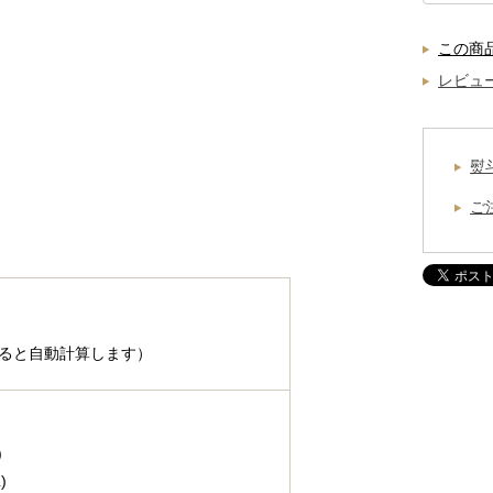
この商
レビュー
熨
ご
ると自動計算します）
)
)