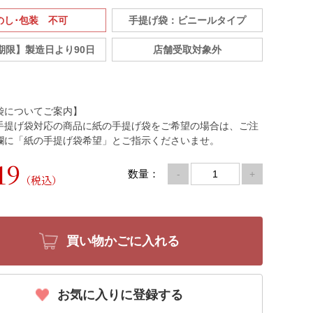
のし･包装 不可
手提げ袋：ビニールタイプ
期限】製造日より90日
店舗受取対象外
袋についてご案内】
手提げ袋対応の商品に紙の手提げ袋をご希望の場合は、ご注
欄に「紙の手提げ袋希望」とご指示くださいませ。
19
数量：
-
+
（税込）
買い物かごに入れる
お気に入りに登録する