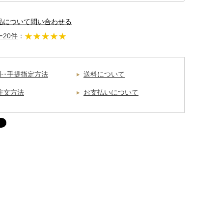
品について問い合わせる
20件
：
斗･手提指定方法
送料について
注文方法
お支払いについて