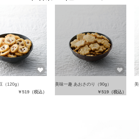
豆
（120g）
美味一趣 あおさのり
（90g）
美
￥519
（税込）
￥519
（税込）