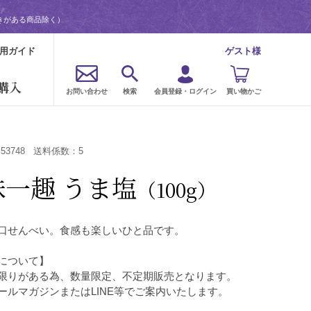
きがある商品除く）
用ガイド
ゲスト様
購入
お問い合わせ
検索
会員登録・ログイン
買い物かご
：
53748
送料係数：
5
味一趣 うま塩
（100g）
口せんべい。食感も楽しいひと品です。
について】
限りがある為、数量限定、不定期販売となります。
ールマガジンまたはLINE等でご案内いたします。