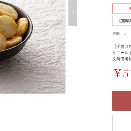
【賞味
○
在庫：
【手提げ
ビニール
文時備考
￥5