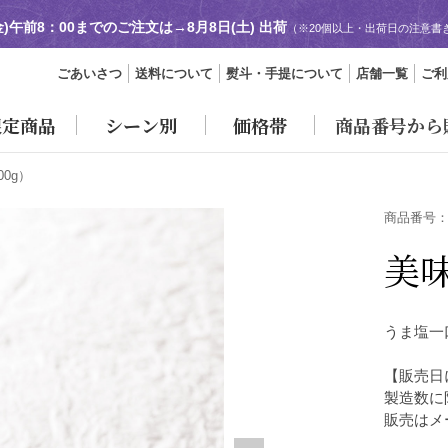
金)午前8：00までのご注文は→
8月8日(土) 出荷
（※20個以上・出荷日の注意書
ごあいさつ
送料について
熨斗・手提について
店舗一覧
ご利
限定商品
シーン別
価格帯
商品番号から
00g）
商品番号
美
うま塩一
【販売日
製造数に
販売はメ