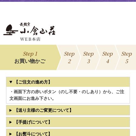
Step 1
Step
Step
Step
Step
2
3
4
5
お買い物かご
【ご注文の進め方】
・画面下方の赤いボタン（のし不要・のしあり）から、ご注
文画面にお進み下さい。
【送り主様のご変更について】
【手提げについて】
【お熨斗について】