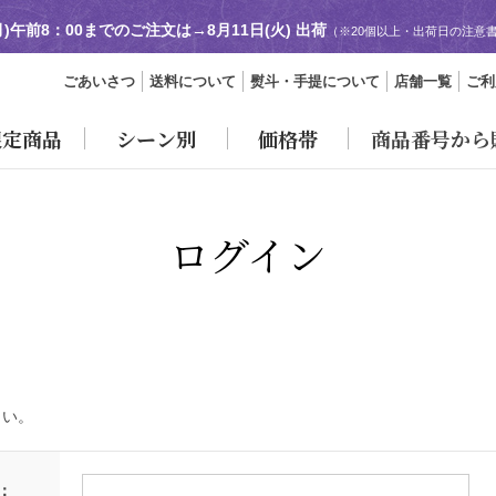
(月)午前8：00までのご注文は→
8月11日(火) 出荷
（※20個以上・出荷日の注意
ごあいさつ
送料について
熨斗・手提について
店舗一覧
ご利
限定商品
シーン別
価格帯
商品番号から
ログイン
さい。
：