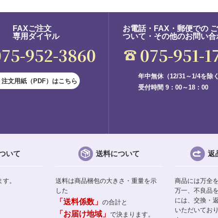
FAXご注文
お電話・FAX・郵便での 
専用ダイヤル
ついて・その他のお問い合
075-952-3860
075-951-1
年中無休（12/31～1/4を除
注文用紙（PDF）はこちら
受付時間 9：00～18：00
ついて
送料について
返
ます。
送料は商品梱包の大きさ・重量を示
商品には万全
した
万一、不良品
には、交換・
「送料係数」
の合計と
いただいてお
「お届け地域」
で決まります。