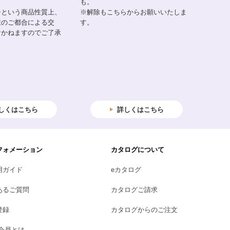
も。
子という商品性質上、
※解除もこちらからお願いいたしま
様のご都合による交
す。
けかねますのでご了承
しくはこちら
詳しくはこちら
フォメーション
カタログについて
用ガイド
eカタログ
あるご質問
カタログご請求
登録
カタログからのご注文
B会員とは