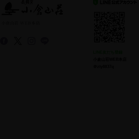
LINE友だち登録
小倉山荘WEB本店
＠zty8837q