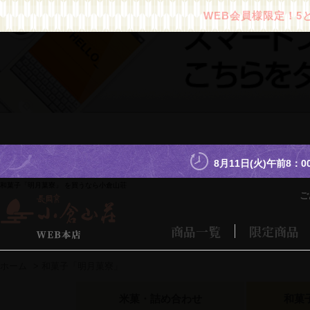
WEB会員様限定！5
8月11日(火)午前8：
和菓子「明月菓寮」 を買うなら小倉山荘
ご
商品一覧
限定商品
ホーム
>
和菓子「明月菓寮」
米菓・詰め合わせ
和菓