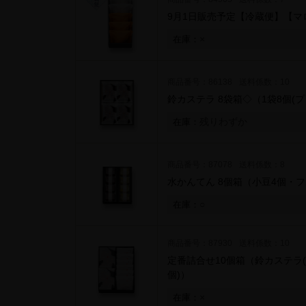
9月1日販売予定【冷蔵便】【マ
×
在庫：
商品番号：86138
送料係数：10
鈴カステラ 8袋箱◇
（1袋8個(
残りわずか
在庫：
商品番号：87078
送料係数：8
水かんてん 8個箱
（小豆4個・フ
○
在庫：
商品番号：87930
送料係数：10
定番詰合せ10個箱
（鈴カステラ(
個)）
×
在庫：