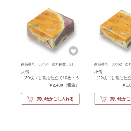
商品番号：00464
送料係数：21
商品番号：00462
送
大缶
小缶
（30枚（甘醤油仕立て10枚・う
（22枚（甘醤油仕
す塩仕立て10枚・カレー仕立て
す塩仕立て8枚・カ
￥2,430
（税込）
￥1,
10枚））
枚））
買い物かごに入れる
買い物かご