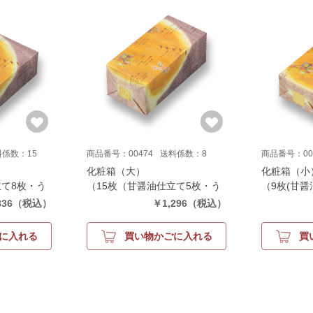
料係数：15
商品番号：00474
送料係数：8
商品番号：00
化粧箱（大）
化粧箱（小
立て8枚・う
（15枚（甘醤油仕立て5枚・う
（9枚(甘
レー仕立て6
す塩仕立て5枚・カレー仕立て5
塩仕立て3
836
（税込）
￥1,296
（税込）
枚））
枚)）
に入れる
買い物かごに入れる
買