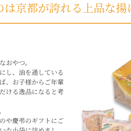
のは京都が誇れる
上品な揚
なおやつ。
にし、油を通している
ば、お子様からご年輩
だける逸品になると考
。
のや慶弔のギフトにご
いた小袋に詰めまし