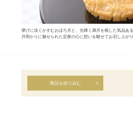
儚げに淡くかすむおぼろ月と、光輝く満月を模した気品あ
月明かりに魅せられた定家の心に想いを馳せてお召し上が
商品を絞り込む