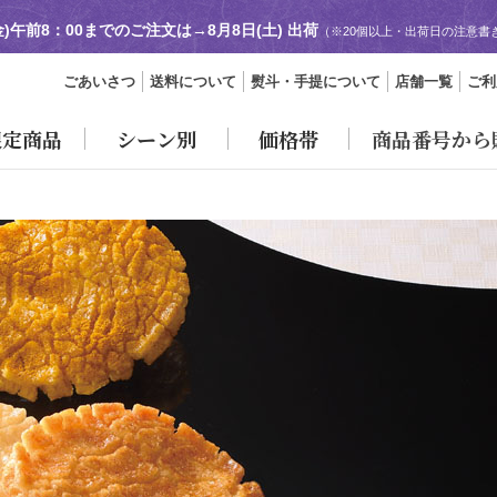
金)午前8：00までのご注文は→
8月8日(土) 出荷
（※20個以上・出荷日の注意書
ごあいさつ
送料について
熨斗・手提について
店舗一覧
ご利
限定商品
シーン別
価格帯
商品番号から