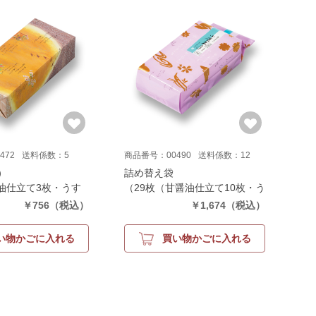
472
送料係数：5
商品番号：00490
送料係数：12
）
詰め替え袋
醤油仕立て3枚・うす
（29枚（甘醤油仕立て10枚・う
枚・カレー仕立て3
す塩仕立て10枚・カレー仕立て
￥756
（税込）
￥1,674
（税込）
9枚））
い物かごに入れる
買い物かごに入れる