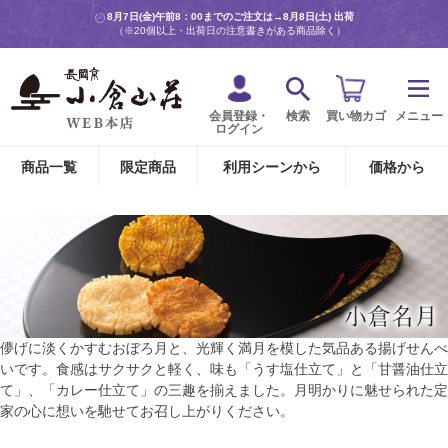
8月7日(金)午前8：00までのご注文は→
8月8日(土) 出荷
（※20個以上・出荷日の注意書きがある商品除く）
会員登録・
検索
買い物カゴ
メニュー
ログイン
商品一覧
限定商品
利用シーンから
価格から
儚げに淡くかすむおぼろ月と、光輝く満月を模した気品ある揚げせんべ
いです。食感はサクサクと軽く、味も「うす塩仕立て」と「甘醤油仕立
て」、「カレー仕立て」の三趣を揃えました。月明かりに魅せられた定
家の心に想いを馳せてお召し上がりください。