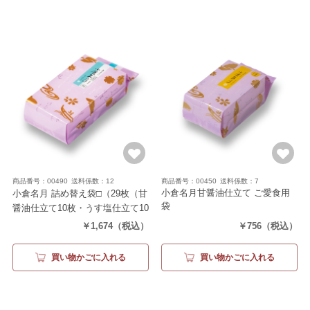
商品番号：00490
送料係数：12
商品番号：00450
送料係数：7
小倉名月甘醤油仕立て ご愛食用
小倉名月 詰め替え袋□
（29枚（甘
袋
醤油仕立て10枚・うす塩仕立て10
（甘醤油仕立て13枚）
枚・カレー仕立て9枚））
￥1,674
（税込）
￥756
（税込）
買い物かごに入れる
買い物かごに入れる