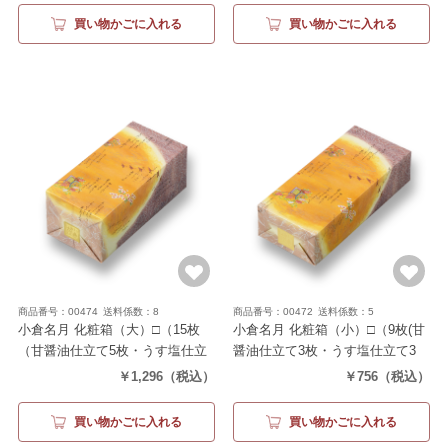
買い物かごに入れる
買い物かごに入れる
商品番号：00474
送料係数：8
商品番号：00472
送料係数：5
小倉名月 化粧箱（大）□
（15枚
小倉名月 化粧箱（小）□
（9枚(甘
（甘醤油仕立て5枚・うす塩仕立
醤油仕立て3枚・うす塩仕立て3
て5枚・カレー仕立て5枚））
枚・カレー仕立て3枚)）
￥1,296
（税込）
￥756
（税込）
買い物かごに入れる
買い物かごに入れる