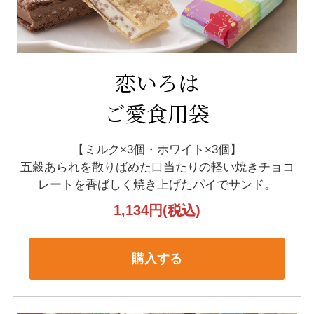
恋いろは
ご愛食用袋
【ミルク×3個・ホワイト×3個】
五穀あられを散りばめた口当たりの軽い
焼きチョコ
レートを香ばしく焼き上げたパイでサンド。
1,134円
(税込)
購入する