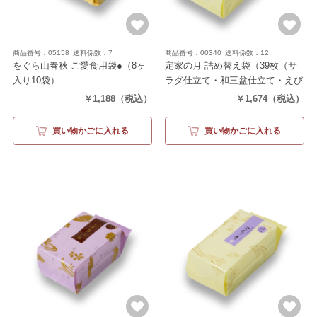
商品番号：05158
送料係数：7
商品番号：00340
送料係数：12
をぐら山春秋 ご愛食用袋●
（8ヶ
定家の月 詰め替え袋
（39枚（サ
入り10袋）
ラダ仕立て・和三盆仕立て・えび
各13枚））
￥1,188
（税込）
￥1,674
（税込）
買い物かごに入れる
買い物かごに入れる