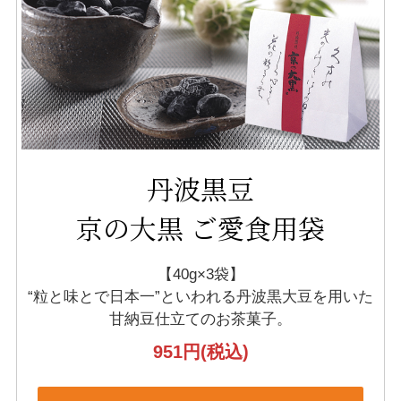
丹波黒豆
京の大黒 ご愛食用袋
【40g×3袋】
“粒と味とで日本一”といわれる丹波黒大豆を
用いた
甘納豆仕立てのお茶菓子。
951円
(税込)