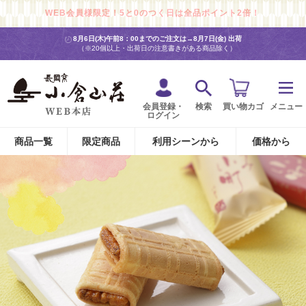
WEB会員様限定！5と0のつく日は全品ポイント2倍！
8月6日(木)午前8：00までのご注文は→
8月7日(金) 出荷
（※20個以上・出荷日の注意書きがある商品除く）
会員登録・
検索
買い物カゴ
メニュー
ログイン
商品一覧
限定商品
利用シーンから
価格から