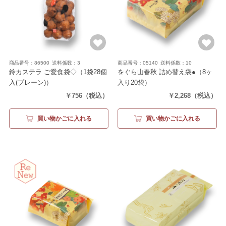
商品番号：86500
送料係数：3
商品番号：05140
送料係数：10
鈴カステラ ご愛食袋◇
（1袋28個
をぐら山春秋 詰め替え袋●
（8ヶ
入(プレーン)）
入り20袋）
￥756
（税込）
￥2,268
（税込）
買い物かごに入れる
買い物かごに入れる