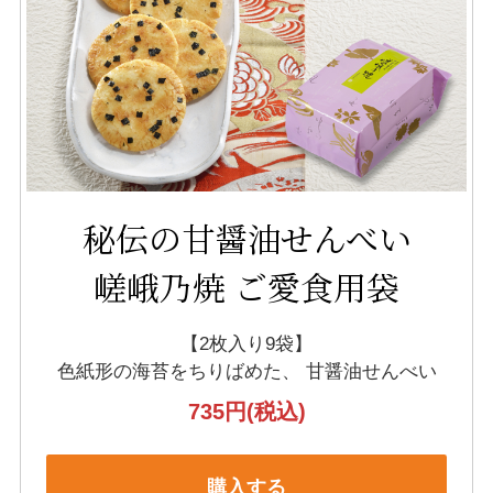
秘伝の甘醤油せんべい
嵯峨乃焼 ご愛食用袋
【2枚入り9袋】
色紙形の海苔をちりばめた、
甘醤油せんべい
735円
(税込)
購入する