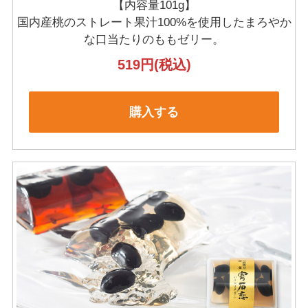
【内容量101g】
国内産桃のストレート果汁100%を使用した
まろやか
な口当たりのももゼリー。
519円
(税込)
購入する