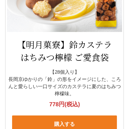
【明月菓寮】鈴カステラ
はちみつ檸檬 ご愛食袋
【28個入り】
長岡京ゆかりの「鈴」の形をイメージにした、
ころ
んと愛らしい一口サイズのカステラに夏のはちみつ
檸檬味。
778円
(税込)
購入する