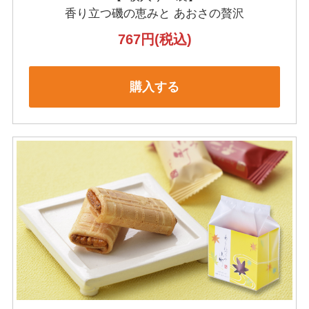
香り立つ磯の恵みと
あおさの贅沢
767円
(税込)
購入する