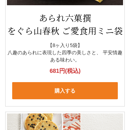
あられ六菓撰
をぐら山春秋 ご愛食用ミニ袋
【8ヶ入り5袋】
八趣のあられに表現した四季の美しさと、
平安情趣
ある味わい。
681円
(税込)
購入する