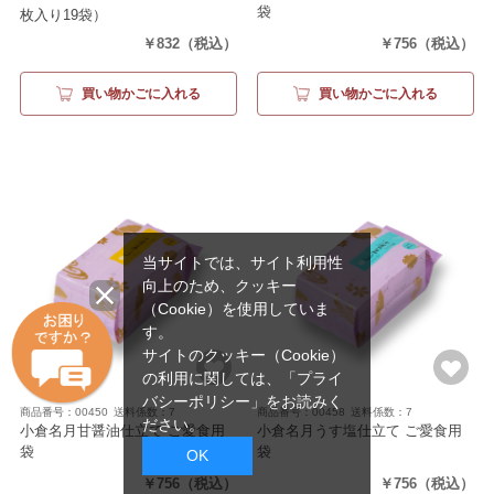
袋
枚入り19袋）
（サラダ仕立て1枚入り19袋）
￥832
（税込）
￥756
（税込）
買い物かごに入れる
買い物かごに入れる
当サイトでは、サイト利用性
向上のため、クッキー
（Cookie）を使用していま
す。
サイトのクッキー（Cookie）
の利用に関しては、
「プライ
バシーポリシー」
をお読みく
商品番号：00450
送料係数：7
商品番号：00458
送料係数：7
ださい。
小倉名月甘醤油仕立て ご愛食用
小倉名月うす塩仕立て ご愛食用
袋
袋
OK
（甘醤油仕立て13枚）
（うす塩仕立て13枚）
￥756
（税込）
￥756
（税込）