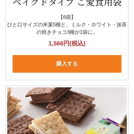
ベイクドタイプ ご愛食用袋
【6袋】
ひと口サイズの米菓5種と、ミルク・ホワイト・抹茶
の
焼きチョコ3種が1袋に。
1,566円
(税込)
購入する