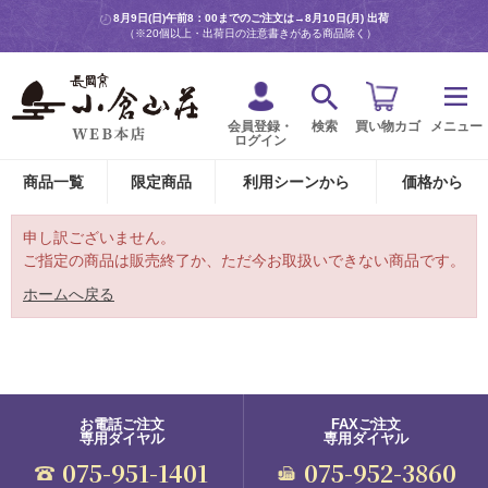
8月9日(日)午前8：00までのご注文は→
8月10日(月) 出荷
（※20個以上・出荷日の注意書きがある商品除く）
会員登録・
検索
買い物カゴ
メニュー
ログイン
商品一覧
限定商品
利用シーンから
価格から
申し訳ございません。
ご指定の商品は販売終了か、ただ今お取扱いできない商品です。
ホームへ戻る
お電話ご注文
FAXご注文
専用ダイヤル
専用ダイヤル
075-951-1401
075-952-3860