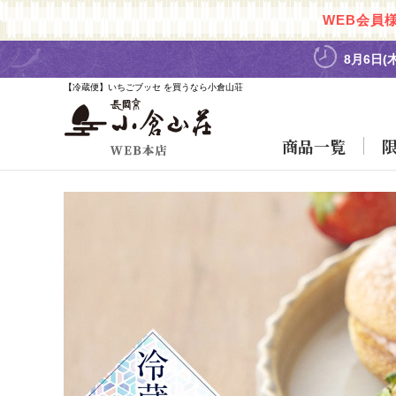
WEB会員
8月6日(
【冷蔵便】いちごブッセ を買うなら小倉山荘
商品一覧