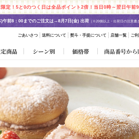
様限定！5と0のつく日は全品ポイント2倍！当日0時～翌日午前9
木)午前8：00までのご注文は→
8月7日(金) 出荷
（※20個以上・出荷日の注意書
ごあいさつ
送料について
熨斗・手提について
店舗一覧
ご利
限定商品
シーン別
価格帯
商品番号から