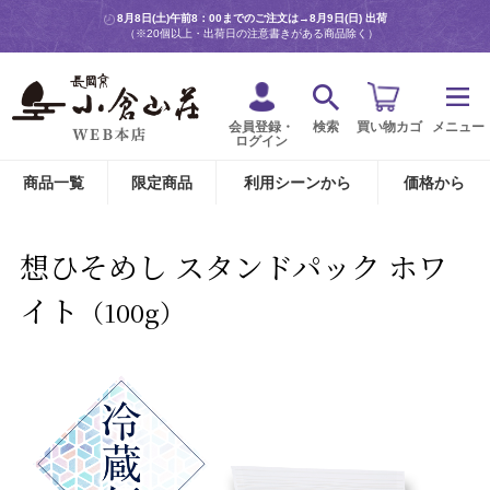
8月8日(土)午前8：00までのご注文は→
8月9日(日) 出荷
（※20個以上・出荷日の注意書きがある商品除く）
会員登録・
検索
買い物カゴ
メニュー
ログイン
商品一覧
限定商品
利用シーンから
価格から
想ひそめし スタンドパック ホワ
イト
（100g）