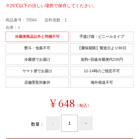
※25℃以下の涼しい場所で保存してください。
商品番号：
70564
送料係数：
1
在庫：
○
冷蔵便商品以外と同梱不可
手提げ袋：ビニールタイプ
熨斗・包装不可
【賞味期限】製造日より90日
冷蔵便でお届け
送料+別途冷蔵便代330円
ヤマト便でお届け
12-14時のご指定不可
店舗受取対象外
海外発送不可
￥648
（税込）
-
+
数量：