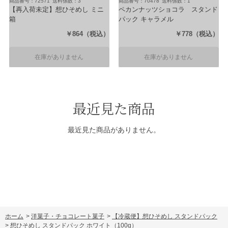
商品番号：72571
送料係数：3
商品番号：70478
送料係数：1
【再入荷未定】想ひそめし ミニ
ペカンナッツショコラ スタンド
箱
パック キャラメル
（6袋（1袋11g スイート×3袋・ビ
（80g）
￥864
（税込）
￥778
（税込）
ター×3袋））
在庫がありません
在庫がありません
最近見た商品
最近見た商品がありません。
ホーム
>
洋菓子・チョコレート菓子
>
【冷蔵便】想ひそめし スタンドパック
>
想ひそめし スタンドパック ホワイト
（100g）