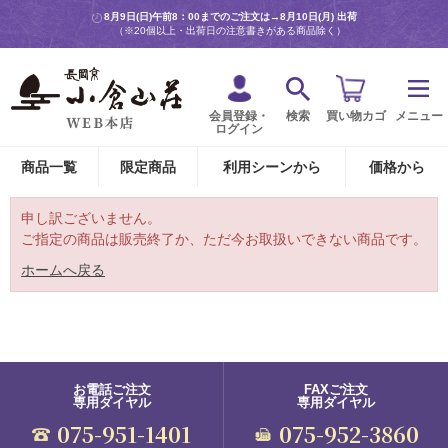
8月9日(日)午前8：00までのご注文は→
8月10日(月) 出荷
（※20個以上・出荷日の注意書きがある商品除く）
会員登録・
検索
買い物カゴ
メニュー
ログイン
商品一覧
限定商品
利用シーンから
価格から
申し訳ございません。
ご指定の商品は販売終了か、ただ今お取扱いできない商品です。
ホームへ戻る
お電話ご注文
FAXご注文
専用ダイヤル
専用ダイヤル
075-951-1401
075-952-3860