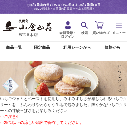
8月8日(土)午前8：00までのご注文は→
8月9日(日) 出荷
（※20個以上・出荷日の注意書きがある商品除く）
会員登録・
検索
買い物カゴ
メニュー
ログイン
商品一覧
限定商品
利用シーンから
価格から
いちごジャムとペーストを使用し、みずみずしさが感じられるいちごク
リームを、ふんわりやわらかな生地で包みました。爽やかないちごクリ
ームの甘酸っぱさをお楽しみください
※ご注意※
※25℃以下の涼しい場所で保存してください。