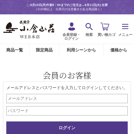
8月10日(月)午前8：00までのご注文は→
8月11日(火) 出荷
（※20個以上・出荷日の注意書きがある商品除く）
会員登録・
検索
買い物カゴ
メニュー
ログイン
商品一覧
限定商品
利用シーンから
価格から
会員のお客様
メールアドレスとパスワードを入力してログインしてください。