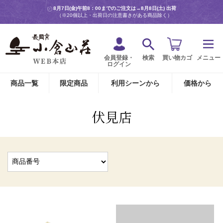
8月7日(金)午前8：00までのご注文は→
8月8日(土) 出荷
（※20個以上・出荷日の注意書きがある商品除く）
会員登録・
検索
買い物カゴ
メニュー
ログイン
商品一覧
限定商品
利用シーンから
価格から
伏見店