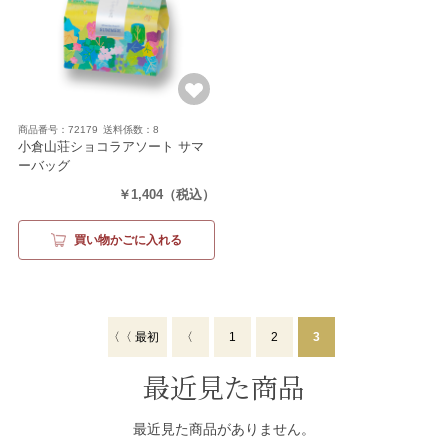
商品番号：72179
送料係数：8
小倉山荘ショコラアソート サマ
ーバッグ
（をぐら山春秋あられ＆ショコラ
￥1,404
（税込）
ベイクドタイプ2袋・恋いろは
（ミルク・ホワイト各2個)）
買い物かごに入れる
〈〈 最初
〈
1
2
3
最近見た商品
最近見た商品がありません。