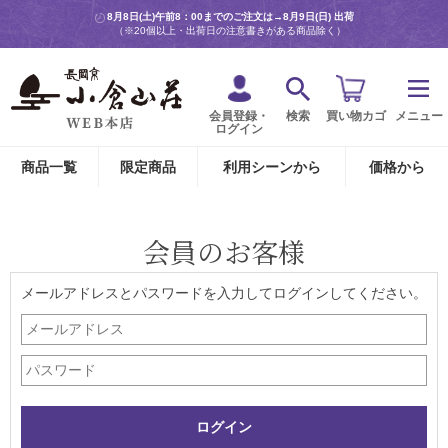
8月8日(土)午前8：00までのご注文は→
8月9日(日) 出荷
（※20個以上・出荷日の注意書きがある商品除く）
会員登録・
検索
買い物カゴ
メニュー
ログイン
商品一覧
限定商品
利用シーンから
価格から
会員のお客様
メールアドレスとパスワードを入力してログインしてください。