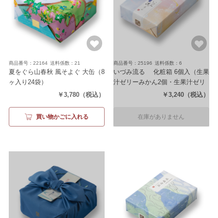
商品番号：22164
送料係数：21
商品番号：25196
送料係数：6
夏をぐら山春秋 風そよぐ 大缶
（8
いづみ流るゝ 化粧箱 6個入
（生果
ヶ入り24袋）
汁ゼリーみかん2個・生果汁ゼリ
ーもも2個・生水羊羹2個）
￥3,780
（税込）
￥3,240
（税込）
買い物かごに入れる
在庫がありません