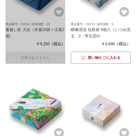
商品番号：20264
送料係数：16
商品番号：20676
送料係数：6
夏越し歌 大缶
（米菓24袋＋涼菓2
嵯峨清流 化粧箱 6個入
（いづみ流
個）
るゝ2・寄石恋4）
￥4,320
（税込）
￥2,646
（税込）
在庫がありません
買い物かごに入れる