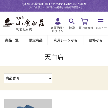
8月9日(日)午前8：00までのご注文は→
8月10日(月) 出荷
（※20個以上・出荷日の注意書きがある商品除く）
会員登録・
検索
買い物カゴ
メニュー
ログイン
商品一覧
限定商品
利用シーンから
価格から
天白店