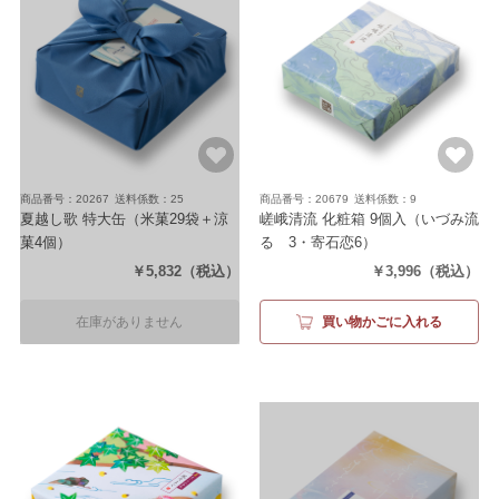
商品番号：20267
送料係数：25
商品番号：20679
送料係数：9
夏越し歌 特大缶
（米菓29袋＋涼
嵯峨清流 化粧箱 9個入
（いづみ流
菓4個）
るゝ3・寄石恋6）
￥5,832
（税込）
￥3,996
（税込）
在庫がありません
買い物かごに入れる