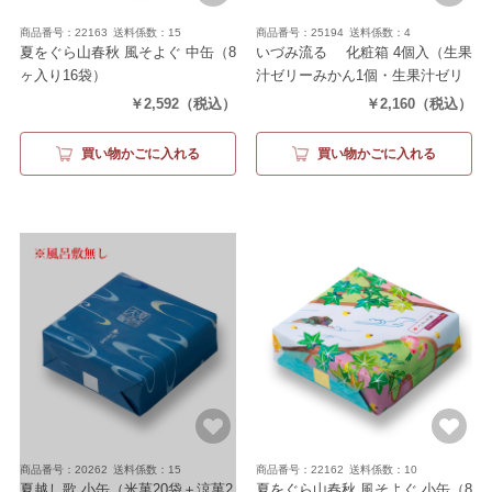
商品番号：22163
送料係数：15
商品番号：25194
送料係数：4
夏をぐら山春秋 風そよぐ 中缶
（8
いづみ流るゝ 化粧箱 4個入
（生果
ヶ入り16袋）
汁ゼリーみかん1個・生果汁ゼリ
ーもも1個・生水羊羹2個）
￥2,592
（税込）
￥2,160
（税込）
買い物かごに入れる
買い物かごに入れる
商品番号：20262
送料係数：15
商品番号：22162
送料係数：10
夏越し歌 小缶
（米菓20袋＋涼菓2
夏をぐら山春秋 風そよぐ 小缶
（8