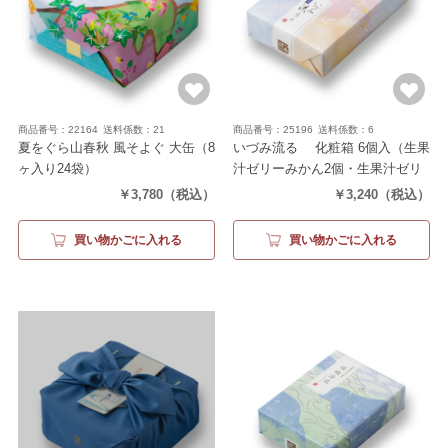
商品番号：22164
送料係数：21
商品番号：25196
送料係数：6
夏をぐら山春秋 風そよぐ 大缶
（8
いづみ流るゝ 化粧箱 6個入
（生果
ヶ入り24袋）
汁ゼリーみかん2個・生果汁ゼリ
ーもも2個・生水羊羹2個）
￥3,780
（税込）
￥3,240
（税込）
買い物かごに入れる
買い物かごに入れる