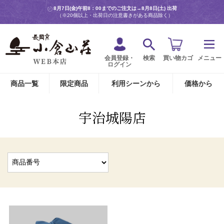
8月7日(金)午前8：00までのご注文は→
8月8日(土) 出荷
（※20個以上・出荷日の注意書きがある商品除く）
会員登録・
検索
買い物カゴ
メニュー
ログイン
商品一覧
限定商品
利用シーンから
価格から
宇治城陽店