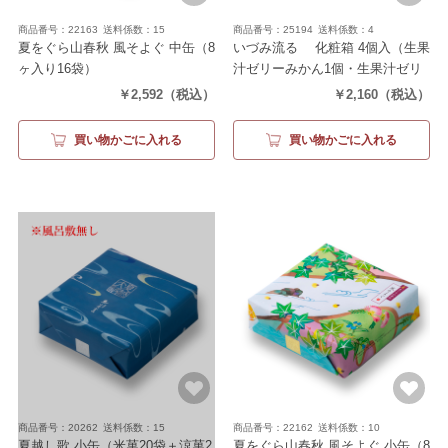
商品番号：22163
送料係数：15
商品番号：25194
送料係数：4
夏をぐら山春秋 風そよぐ 中缶
（8
いづみ流るゝ 化粧箱 4個入
（生果
ヶ入り16袋）
汁ゼリーみかん1個・生果汁ゼリ
ーもも1個・生水羊羹2個）
￥2,592
（税込）
￥2,160
（税込）
買い物かごに入れる
買い物かごに入れる
商品番号：20262
送料係数：15
商品番号：22162
送料係数：10
夏越し歌 小缶
（米菓20袋＋涼菓2
夏をぐら山春秋 風そよぐ 小缶
（8