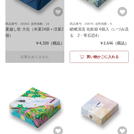
商品番号：20264
送料係数：16
商品番号：20676
送料係数：6
夏越し歌 大缶
（米菓24袋＋涼菓2
嵯峨清流 化粧箱 6個入
（いづみ流
個）
るゝ2・寄石恋4）
￥4,320
（税込）
￥2,646
（税込）
在庫がありません
買い物かごに入れる