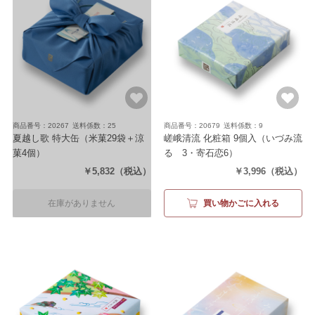
商品番号：20267
送料係数：25
商品番号：20679
送料係数：9
夏越し歌 特大缶
（米菓29袋＋涼
嵯峨清流 化粧箱 9個入
（いづみ流
菓4個）
るゝ3・寄石恋6）
￥5,832
（税込）
￥3,996
（税込）
在庫がありません
買い物かごに入れる