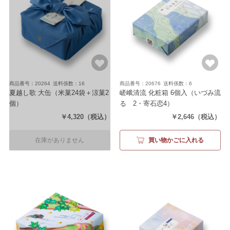
商品番号：20264
送料係数：16
商品番号：20676
送料係数：6
夏越し歌 大缶
（米菓24袋＋涼菓2
嵯峨清流 化粧箱 6個入
（いづみ流
個）
るゝ2・寄石恋4）
￥4,320
（税込）
￥2,646
（税込）
在庫がありません
買い物かごに入れる