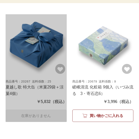
商品番号：20267
送料係数：25
商品番号：20679
送料係数：9
夏越し歌 特大缶
（米菓29袋＋涼
嵯峨清流 化粧箱 9個入
（いづみ流
菓4個）
るゝ3・寄石恋6）
￥5,832
（税込）
￥3,996
（税込）
在庫がありません
買い物かごに入れる