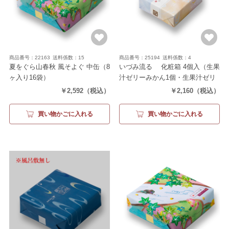
商品番号：22163
送料係数：15
商品番号：25194
送料係数：4
夏をぐら山春秋 風そよぐ 中缶
（8
いづみ流るゝ 化粧箱 4個入
（生果
ヶ入り16袋）
汁ゼリーみかん1個・生果汁ゼリ
ーもも1個・生水羊羹2個）
￥2,592
（税込）
￥2,160
（税込）
買い物かごに入れる
買い物かごに入れる