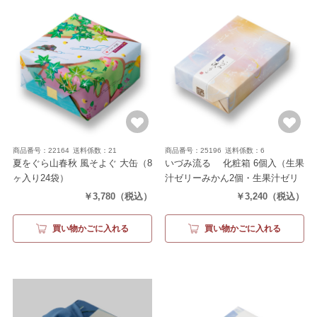
商品番号：22164
送料係数：21
商品番号：25196
送料係数：6
夏をぐら山春秋 風そよぐ 大缶
（8
いづみ流るゝ 化粧箱 6個入
（生果
ヶ入り24袋）
汁ゼリーみかん2個・生果汁ゼリ
ーもも2個・生水羊羹2個）
￥3,780
（税込）
￥3,240
（税込）
買い物かごに入れる
買い物かごに入れる