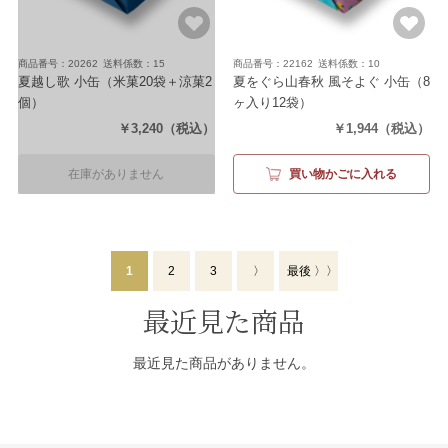
商品番号：20262
送料係数：15
商品番号：22162
送料係数：10
夏越し歌 小缶
（米菓20袋＋涼菓2
夏をぐら山春秋 風そよぐ 小缶
（8
個）
ヶ入り12袋）
￥3,240
（税込）
￥1,944
（税込）
在庫がありません
買い物かごに入れる
1
2
3
〉
最後 〉〉
最近見た商品
最近見た商品がありません。