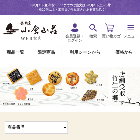
8月7日(金)午前8：00までのご注文は→
8月8日(土) 出荷
（※20個以上・出荷日の注意書きがある商品除く）
会員登録・
検索
買い物カゴ
メニュー
ログイン
商品一覧
限定商品
利用シーンから
価格から