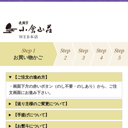
Step 1
Step
Step
Step
Step
2
3
4
5
お買い物かご
【ご注文の進め方】
・画面下方の赤いボタン（のし不要・のしあり）から、ご注
文画面にお進み下さい。
【送り主様のご変更について】
【手提げについて】
【お熨斗について】