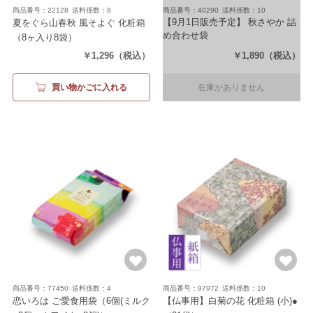
商品番号：22128
送料係数：8
商品番号：40290
送料係数：10
【9月1日販売予定】 秋さやか 詰
夏をぐら山春秋 風そよぐ 化粧箱
め合わせ袋
（8ヶ入り8袋）
（20袋）
￥1,296
（税込）
￥1,890
（税込）
買い物かごに入れる
在庫がありません
商品番号：77450
送料係数：4
商品番号：97972
送料係数：10
恋いろは ご愛食用袋
（6個(ミルク
【仏事用】白菊の花 化粧箱 (小)●