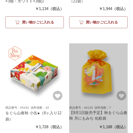
×3個・ホワイト×3個)）
（21袋）
￥1,134
（税込）
￥1,944
（税込）
買い物かごに入れる
買い物かごに入れる
商品番号：05162
送料係数：10
商品番号：44130
送料係数：7
【9月1日販売予定】秋をぐら山春
をぐら山春秋 小缶●
（8ヶ入り12
秋 月にもみぢ 化粧袋
袋）
（8袋）
￥1,728
（税込）
￥1,188
（税込）