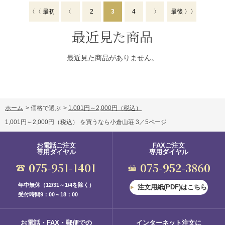
〈〈 最初
〈
2
3
4
〉
最後 〉〉
最近見た商品
最近見た商品がありません。
ホーム
>
価格で選ぶ
>
1,001円～2,000円（税込）
1,001円～2,000円（税込） を買うなら小倉山荘 3／5ページ
お電話ご注文
FAXご注文
専用ダイヤル
専用ダイヤル
075-951-1401
075-952-3860
年中無休（12/31～1/4を除く）
注文用紙(PDF)はこちら
受付時間9：00～18：00
お電話・FAX・郵便での
インターネット注文に