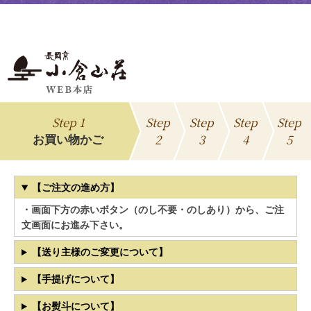
Step 1
Step
Step
Step
Step
2
3
4
5
お買い物かご
【ご注文の進め方】
・画面下方の赤いボタン（のし不要・のしあり）から、ご注
文画面にお進み下さい。
【送り主様のご変更について】
【手提げについて】
【お熨斗について】