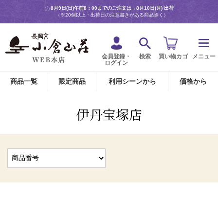
8月9日(日)午前8：00までのご注文は→
8月10日(月) 出荷
（※20個以上・出荷日の注意書きがある商品除く）
会員登録・
検索
買い物カゴ
メニュー
ログイン
商品一覧
限定商品
利用シーンから
価格から
伊丹宝塚店