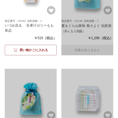
商品番号：25182
送料係数：1
商品番号：22138
送料係数：7
いづみ流るゝ 生果汁ゼリーもも
夏をぐら山春秋 風そよぐ 化粧袋
単品
（8ヶ入り8袋）
（内容量101g）
￥519
（税込）
￥1,296
（税込）
買い物かごに入れる
在庫がありません