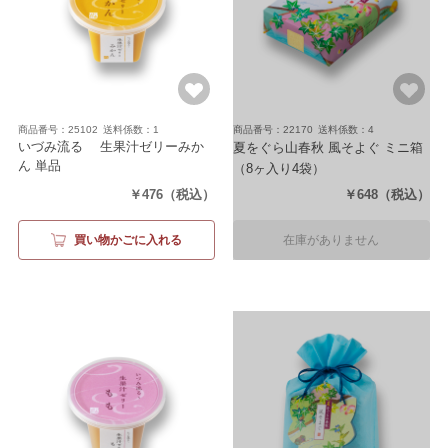
商品番号：25102
送料係数：1
商品番号：22170
送料係数：4
いづみ流るゝ 生果汁ゼリーみか
夏をぐら山春秋 風そよぐ ミニ箱
ん 単品
（8ヶ入り4袋）
（内容量103g）
￥476
（税込）
￥648
（税込）
買い物かごに入れる
在庫がありません