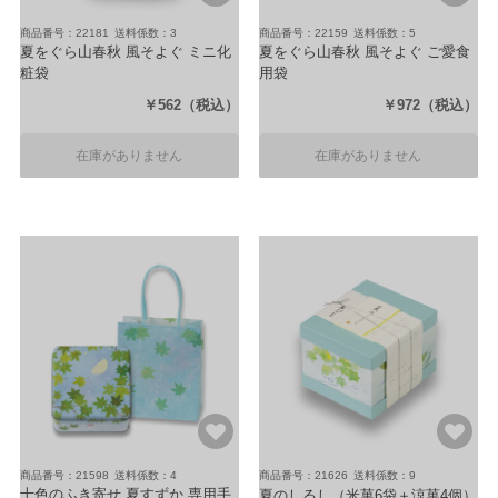
商品番号：22181
送料係数：3
商品番号：22159
送料係数：5
夏をぐら山春秋 風そよぐ ミニ化
夏をぐら山春秋 風そよぐ ご愛食
粧袋
用袋
（8ヶ入り3袋）
（8ヶ入り7袋）
￥562
（税込）
￥972
（税込）
在庫がありません
在庫がありません
商品番号：21598
送料係数：4
商品番号：21626
送料係数：9
十色のふき寄せ 夏すずか 専用手
夏のしるし
（米菓6袋＋涼菓4個）