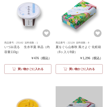
商品番号：25162
送料係数：1
商品番号：22128
送料係数：8
いづみ流るゝ 生水羊羹 単品
（内
夏をぐら山春秋 風そよぐ 化粧箱
容量110g）
（8ヶ入り8袋）
￥476
（税込）
￥1,296
（税込）
買い物かごに入れる
買い物かごに入れる