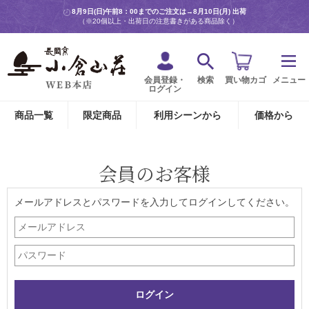
8月9日(日)午前8：00までのご注文は→
8月10日(月) 出荷
（※20個以上・出荷日の注意書きがある商品除く）
会員登録・
検索
買い物カゴ
メニュー
ログイン
商品一覧
限定商品
利用シーンから
価格から
会員のお客様
メールアドレスとパスワードを入力してログインしてください。