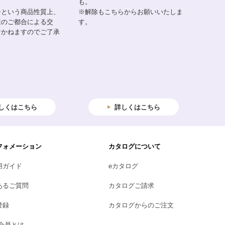
も。
子という商品性質上、
※解除もこちらからお願いいたしま
様のご都合による交
す。
けかねますのでご了承
しくはこちら
詳しくはこちら
フォメーション
カタログについて
用ガイド
eカタログ
あるご質問
カタログご請求
登録
カタログからのご注文
B会員とは