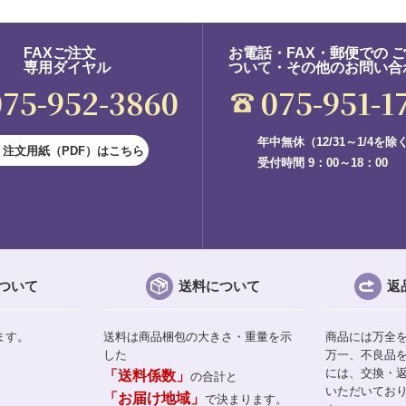
FAXご注文
お電話・FAX・郵便での 
専用ダイヤル
ついて・その他のお問い合
075-952-3860
075-951-1
年中無休（12/31～1/4を除
注文用紙（PDF）はこちら
受付時間 9：00～18：00
ついて
送料について
返
ます。
送料は商品梱包の大きさ・重量を示
商品には万全
した
万一、不良品
には、交換・
「送料係数」
の合計と
いただいてお
「お届け地域」
で決まります。