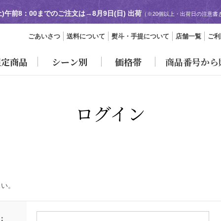
土)午前8：00までのご注文は→
8月9日(日) 出荷
（※20個以上・出荷日の注意書
ごあいさつ
送料について
熨斗・手提について
店舗一覧
ご利
限定商品
シーン別
価格帯
商品番号から
ログイン
さい。
：