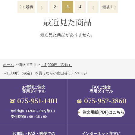
〈〈 最初
〈
2
3
4
〉
最後 〉〉
最近見た商品
最近見た商品がありません。
ホーム
>
価格で選ぶ
>
～1,000円（税込）
～1,000円（税込） を買うなら小倉山荘 3／7ページ
お電話ご注文
FAXご注文
専用ダイヤル
専用ダイヤル
075-951-1401
075-952-3860
年中無休（12/31～1/4を除く）
注文用紙(PDF)はこちら
受付時間9：00～18：00
お電話・FAX・郵便での
インターネット注文に