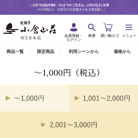
8月7日(金)午前8：00までのご注文は→
8月8日(土) 出荷
（※20個以上・出荷日の注意書きがある商品除く）
会員登録・
検索
買い物カゴ
メニュー
ログイン
商品一覧
限定商品
利用シーンから
価格から
～1,000円（税込）