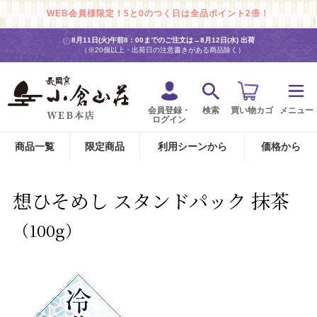
WEB会員様限定！5と0のつく日は全品ポイント2倍！
8月11日(火)午前8：00までのご注文は→
8月12日(水) 出荷
（※20個以上・出荷日の注意書きがある商品除く）
会員登録・
検索
買い物カゴ
メニュー
ログイン
商品一覧
限定商品
利用シーンから
価格から
想ひそめし スタンドパック 抹茶
（100g）