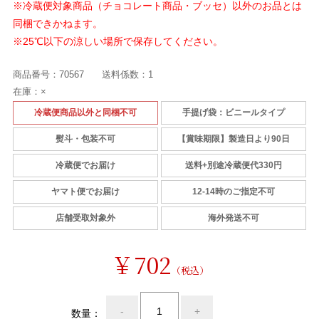
※冷蔵便対象商品（チョコレート商品・ブッセ）以外のお品とは
同梱できかねます。
※25℃以下の涼しい場所で保存してください。
商品番号：
70567
送料係数：
1
在庫：
×
冷蔵便商品以外と同梱不可
手提げ袋：ビニールタイプ
熨斗・包装不可
【賞味期限】製造日より90日
冷蔵便でお届け
送料+別途冷蔵便代330円
ヤマト便でお届け
12-14時のご指定不可
店舗受取対象外
海外発送不可
￥702
（税込）
-
+
数量：