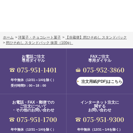
ホーム
>
洋菓子・チョコレート菓子
>
【冷蔵便】想ひそめし スタンドパック
>
想ひそめし スタンドパック 抹茶
（100g）
お電話ご注文
FAXご注文
専用ダイヤル
専用ダイヤル
075-951-1401
075-952-3860
年中無休（12/31～1/4を除く）
注文用紙(PDF)はこちら
受付時間9：00～18：00
お電話・FAX・郵便での
インターネット注文に
ご注文について
関する
・その他のお問い合わせ
お問い合わせ
075-951-1700
075-951-9300
年中無休（12/31～1/4を除く）
年中無休（12/31～1/4を除く）