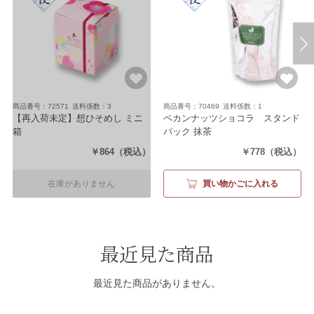
商品番号：72571
送料係数：3
商品番号：70469
送料係数：1
【再入荷未定】想ひそめし ミニ
ペカンナッツショコラ スタンド
箱
パック 抹茶
（6袋（1袋11g スイート×3袋・ビ
（80g）
￥864
（税込）
￥778
（税込）
ター×3袋））
在庫がありません
買い物かごに入れる
最近見た商品
最近見た商品がありません。