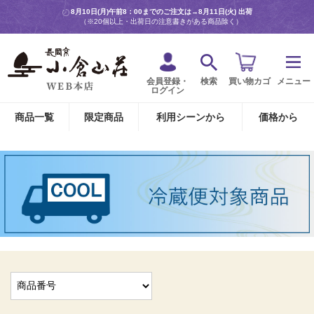
8月10日(月)午前8：00までのご注文は→
8月11日(火) 出荷
（※20個以上・出荷日の注意書きがある商品除く）
会員登録・
検索
買い物カゴ
メニュー
ログイン
商品一覧
限定商品
利用シーンから
価格から