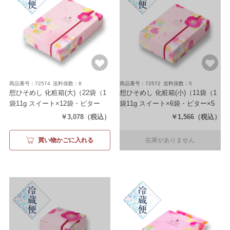
商品番号：72574
送料係数：8
商品番号：72572
送料係数：5
想ひそめし 化粧箱(大)
（22袋（1
想ひそめし 化粧箱(小)
（11袋（1
袋11g スイート×12袋・ビター
袋11g スイート×6袋・ビター×5
×10袋））
袋））
￥3,078
（税込）
￥1,566
（税込）
買い物かごに入れる
在庫がありません