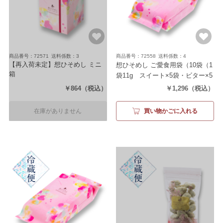
商品番号：72571
送料係数：3
商品番号：72558
送料係数：4
【再入荷未定】想ひそめし ミニ
想ひそめし ご愛食用袋
（10袋（1
箱
袋11g スイート×5袋・ビター×5
（6袋（1袋11g スイート×3袋・ビ
袋））
￥864
（税込）
￥1,296
（税込）
ター×3袋））
在庫がありません
買い物かごに入れる