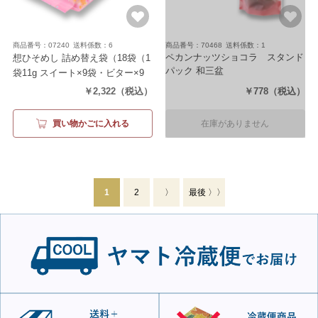
商品番号：07240
送料係数：6
商品番号：70468
送料係数：1
ペカンナッツショコラ スタンド
想ひそめし 詰め替え袋
（18袋（1
パック 和三盆
袋11g スイート×9袋・ビター×9
（80g）
袋））
￥2,322
（税込）
￥778
（税込）
買い物かごに入れる
在庫がありません
1
2
〉
最後 〉〉