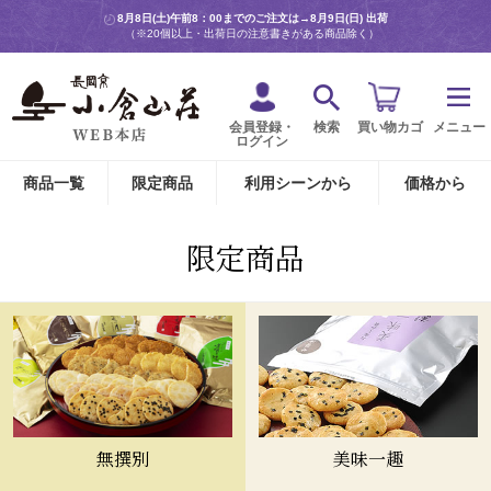
8月8日(土)午前8：00までのご注文は→
8月9日(日) 出荷
（※20個以上・出荷日の注意書きがある商品除く）
会員登録・
検索
買い物カゴ
メニュー
ログイン
商品一覧
限定商品
利用シーンから
価格から
限定商品
無撰別
美味一趣