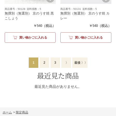
商品番号：50128
送料係数：5
商品番号：50131
送料係数：5
無撰別（無選別） 京のうす焼 黒
無撰別（無選別） 京のうす焼 カ
こしょう
レー
（120g）
（120g）
￥540
（税込）
￥540
（税込）
買い物かごに入れる
買い物かごに入れる
1
2
3
〉
最後 〉〉
最近見た商品
最近見た商品がありません。
ホーム
>
限定商品