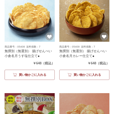
商品番号：05408
送料係数：7
商品番号：05409
送料係数：7
無撰別（無選別） 揚げせんべい
無撰別（無選別） 揚げせんべい
小倉名月うす塩仕立て●
小倉名月カレー仕立て●
（200g）
（200g）
￥648
（税込）
￥648
（税込）
買い物かごに入れる
買い物かごに入れる