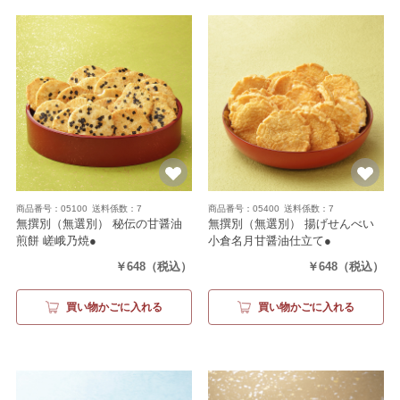
商品番号：05100
送料係数：7
商品番号：05400
送料係数：7
無撰別（無選別） 秘伝の甘醤油
無撰別（無選別） 揚げせんべい
煎餅 嵯峨乃焼●
小倉名月甘醤油仕立て●
（250g）
（200g）
￥648
（税込）
￥648
（税込）
買い物かごに入れる
買い物かごに入れる