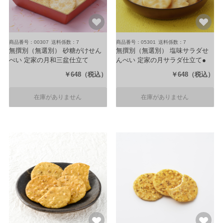
商品番号：00307
送料係数：7
商品番号：05301
送料係数：7
無撰別（無選別） 砂糖がけせん
無撰別（無選別） 塩味サラダせ
べい 定家の月和三盆仕立て
んべい 定家の月サラダ仕立て●
（250g）
（250g）
￥648
（税込）
￥648
（税込）
在庫がありません
在庫がありません