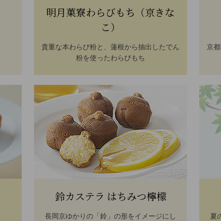
明月菓寮わらびもち（京きな
こ）
貴重な本わらび粉と、蓮根から抽出したでん
京都
粉を使ったわらびもち
鈴カステラ はちみつ檸檬
長岡京ゆかりの「鈴」の形をイメージにし
夏