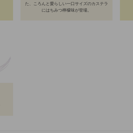
。
た、ころんと愛らしい一口サイズのカステラ
にはちみつ檸檬味が登場。
せ