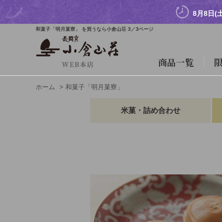
8月8日(
和菓子「明月菓寮」 を買うなら小倉山荘 3／3ページ
商品一覧
ホーム
>
和菓子「明月菓寮」
米菓・詰め合わせ