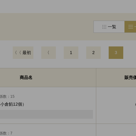
一覧
〈〈 最初
〈
1
2
3
商品名
販売
係数：15
小倉餡12個）
係数：7