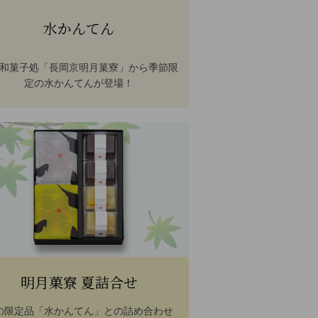
水かんてん
和菓子処「長岡京明月菓寮」から季節限
定の水かんてんが登場！
明月菓寮 夏詰合せ
の限定品「水かんてん」との詰め合わせ