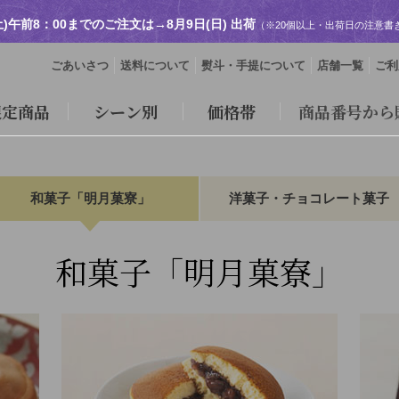
土)午前8：00までのご注文は→
8月9日(日) 出荷
（※20個以上・出荷日の注意書
ごあいさつ
送料について
熨斗・手提について
店舗一覧
ご利
限定商品
シーン別
価格帯
商品番号から
和菓子「明月菓寮」
洋菓子・チョコレート菓子
和菓子「明月菓寮」