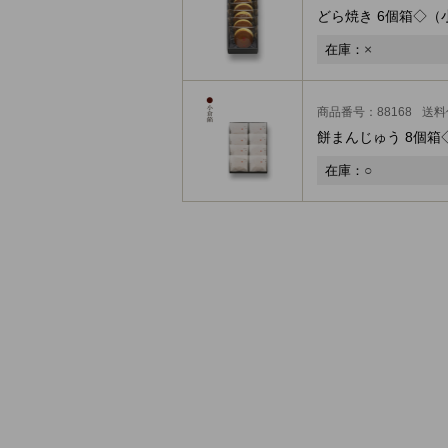
どら焼き 6個箱◇
（
×
在庫：
商品番号：88168
送料
餅まんじゅう 8個箱
○
在庫：