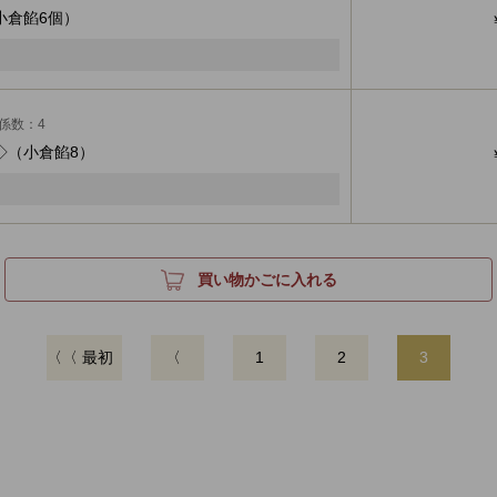
小倉餡6個）
係数：4
◇
（小倉餡8）
買い物かごに入れる
〈〈 最初
〈
1
2
3