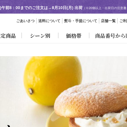
日)午前8：00までのご注文は→
8月10日(月) 出荷
（※20個以上・出荷日の注意
ごあいさつ
送料について
熨斗・手提について
店舗一覧
ご利
限定商品
シーン別
価格帯
商品番号から