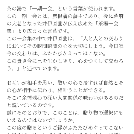
茶の湯で「一期一会」という言葉が使われます。
この一期一会とは、彦根藩の藩主であり、後に幕府
の大老となった井伊直弼が伝え広めた「茶湯一会
集」より広まった言葉です。
この一会集の中で井伊直弼は、「人と人との交わり
においてその瞬間瞬間の心を大切にしよう。今日唯
今の交わりは、ふたたびかえってはこない。
この貴き今に己を生かしきり、心をつくして交わろ
う。」と述べています。
お互いが相手を思い、敬いの心で接すれば自然とそ
の心が相手に伝わり、相叶うことができる。
そこに余情残心の深い人間関係の味わいがあるのだ
と説いているのです。
誠にそのとおりで、このことは、贈り物の選択にも
いえるのではないでしょうか。
この度の贈るというご縁がふたたびめぐってこない