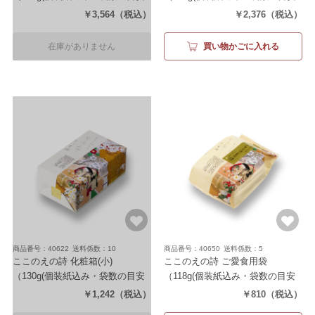
約114袋)）
約72袋)）
￥3,564
（税込）
￥2,376
（税込）
在庫がありません
買い物かごに入れる
商品番号：40622
送料係数：10
商品番号：40650
送料係数：5
ここのえの詩 化粧箱(小)
ここのえの詩 ご愛食用袋
（130g(個装紙込み・袋数の目安
（118g(個装紙込み・袋数の目安
約36袋)）
約31袋））
￥1,242
（税込）
￥810
（税込）