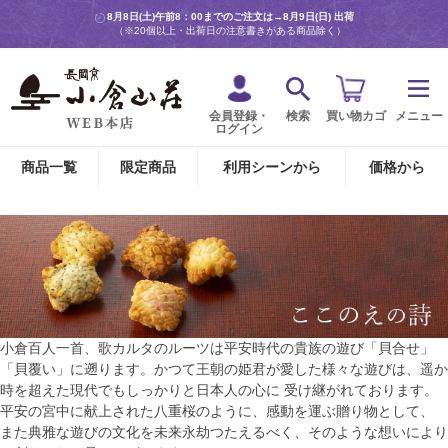
8月8日(土)午前8：00までのご注文は→
8月9日(日) 出荷
（※20個以上・出荷日の注意書きがある商品除く）
会員登録・
検索
買い物カゴ
メニュー
ログイン
商品一覧
限定商品
利用シーンから
価格から
小倉百人一首、歌カルタのルーツは平安時代の貴族の遊び「貝合せ」
「貝覆い」に遡ります。かつて王朝の姫君が愛した様々な遊びは、遥か
時を超えた現代でもしっかりと日本人の心に 受け継がれております。
平安の宮中に献上された八重桜のように、感動を運ぶ贈り物として、
また典雅な遊びの文化を未来永劫つたえるべく、そのような想いにより